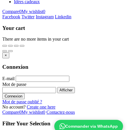
Idées cadeaux
Compare
0
My wishlist
0
Facebook
Twitter
Instagram
Linkedin
Your cart
There are no more items in your cart
×
Connexion
E-mail
Mot de passe
Afficher
Connexion
Mot de passe oublié ?
No account?
Create one here
Compare
0
My wishlist
0
Contactez-nous
Filter Your Selection
Commander via WhatsApp