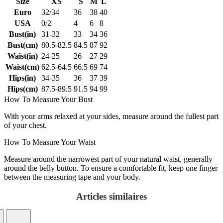
Size
XS
S
M
L
Euro
32/34
36
38
40
USA
0/2
4
6
8
Bust(in)
31-32
33
34
36
Bust(cm)
80.5-82.5
84.5
87
92
Waist(in)
24-25
26
27
29
Waist(cm)
62.5-64.5
66.5
69
74
Hips(in)
34-35
36
37
39
Hips(cm)
87.5-89.5
91.5
94
99
How To Measure Your Bust
With your arms relaxed at your sides, measure around the fullest part
of your chest.
How To Measure Your Waist
Measure around the narrowest part of your natural waist, generally
around the belly button. To ensure a comfortable fit, keep one finger
between the measuring tape and your body.
Articles similaires