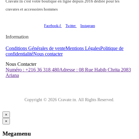
Cravate.tn c'est votre boutique en ligne depuis 2016 dédiée pour les
cravates et accessoires hommes
Facebook-f
Twitter
Instagram
Information
Conditions Générales de vente
Mentions Légales
Politique de
confidentialité
Nous contacter
Nous Contacter
Numéro : +216 36 318 480
Adresse : 08 Rue Habib Chrita 2083
Ariana
Copyright © 2026 Cravate.tn. All Rights Reserved.
×
×
Megamenu