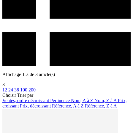
Affichage 1-3 de 3 article(s)
3
12
24
36
100
200
Choisir
Trier par
Ventes, ordre décroissant
Pertinence
Nom, A à Z
Nom, Z à A
Prix,
croissant
Prix, décroissant
Référence, A à Z
Référence, Z à A