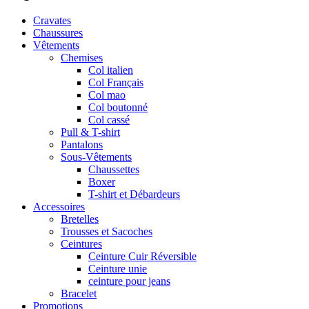
Cravates
Chaussures
Vêtements
Chemises
Col italien
Col Français
Col mao
Col boutonné
Col cassé
Pull & T-shirt
Pantalons
Sous-Vêtements
Chaussettes
Boxer
T-shirt et Débardeurs
Accessoires
Bretelles
Trousses et Sacoches
Ceintures
Ceinture Cuir Réversible
Ceinture unie
ceinture pour jeans
Bracelet
Promotions