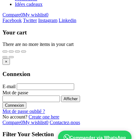
Idées cadeaux
Compare
0
My wishlist
0
Facebook
Twitter
Instagram
Linkedin
Your cart
There are no more items in your cart
×
Connexion
E-mail
Mot de passe
Afficher
Connexion
Mot de passe oublié ?
No account?
Create one here
Compare
0
My wishlist
0
Contactez-nous
Filter Your Selection
Commander via WhatsApp