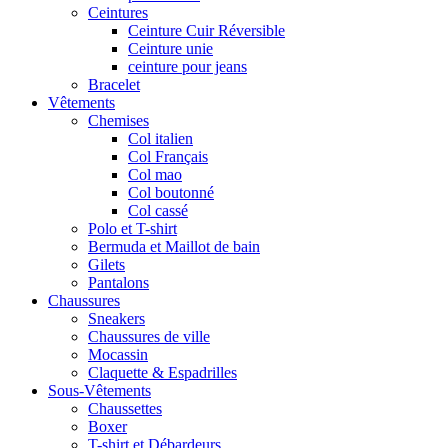
Ceintures
Ceinture Cuir Réversible
Ceinture unie
ceinture pour jeans
Bracelet
Vêtements
Chemises
Col italien
Col Français
Col mao
Col boutonné
Col cassé
Polo et T-shirt
Bermuda et Maillot de bain
Gilets
Pantalons
Chaussures
Sneakers
Chaussures de ville
Mocassin
Claquette & Espadrilles
Sous-Vêtements
Chaussettes
Boxer
T-shirt et Débardeurs