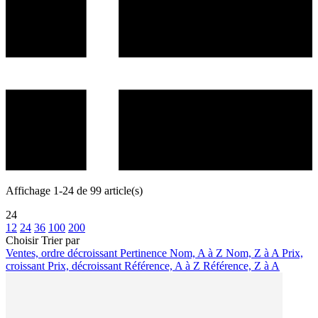
Affichage 1-24 de 99 article(s)
24
12
24
36
100
200
Choisir
Trier par
Ventes, ordre décroissant
Pertinence
Nom, A à Z
Nom, Z à A
Prix,
croissant
Prix, décroissant
Référence, A à Z
Référence, Z à A