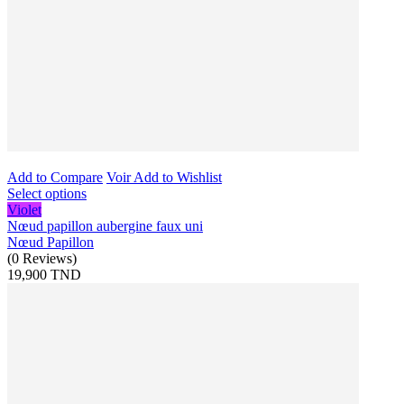
Add to Compare
Voir
Add to Wishlist
Select options
Violet
Nœud papillon aubergine faux uni
Nœud Papillon
(
0
Reviews
)
19,900 TND