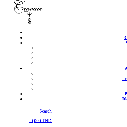
C
A
Tr
P
Id
Search
0,000 TND
0