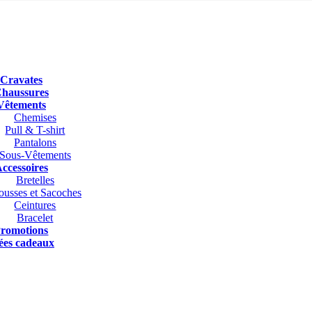
Cravates
haussures
Vêtements
Chemises
Pull & T-shirt
Pantalons
Sous-Vêtements
ccessoires
Bretelles
ousses et Sacoches
Ceintures
Bracelet
romotions
ées cadeaux