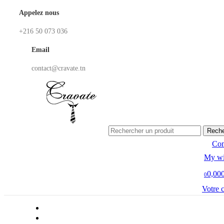
Appelez nous
+216 50 073 036
Email
contact@cravate.tn
Reche
Co
My wi
0,00
0
Votre 