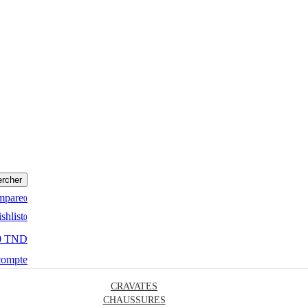
rcher
mpare
0
shlist
0
0 TND
compte
CRAVATES
CHAUSSURES