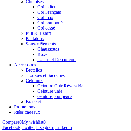
Chemises
Col italien
Col Français
Col mao
Col boutonné
Col cassé
Pull & T-shirt
Pantalons
Sous-Vêtements
Chaussettes
Boxer
T-shirt et Débardeurs
Accessoires
Bretelles
Trousses et Sacoches
Ceintures
Ceinture Cuir Réversible
Ceinture unie
ceinture pour jeans
Bracelet
Promotions
Idées cadeaux
Compare
0
My wishlist
0
Facebook
Twitter
Instagram
Linkedin