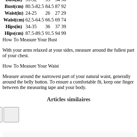
Bust(cm)
80.5-82.5
84.5
87
92
Waist(in)
24-25
26
27
29
Waist(cm)
62.5-64.5
66.5
69
74
Hips(in)
34-35
36
37
39
Hips(cm)
87.5-89.5
91.5
94
99
How To Measure Your Bust
With your arms relaxed at your sides, measure around the fullest part
of your chest.
How To Measure Your Waist
Measure around the narrowest part of your natural waist, generally
around the belly button. To ensure a comfortable fit, keep one finger
between the measuring tape and your body.
Articles similaires