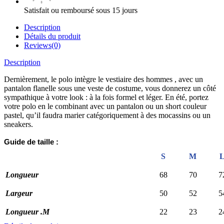
Satisfait ou remboursé sous 15 jours
Description
Détails du produit
Reviews(0)
Description
Dernièrement, le polo intègre le vestiaire des hommes , avec un
pantalon flanelle sous une veste de costume, vous donnerez un côté
sympathique à votre look : à la fois formel et léger. En été, portez
votre polo en le combinant avec un pantalon ou un short couleur
pastel, qu’il faudra marier catégoriquement à des mocassins ou un
sneakers.
Guide de taille :
S
M
Longueur
68
70
7
Largeur
50
52
5
Longueur .M
22
23
2