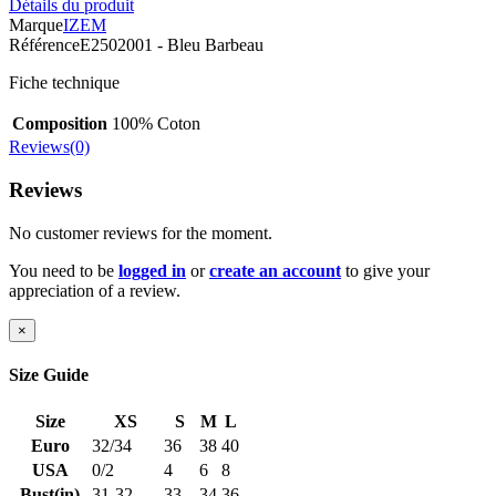
Détails du produit
Marque
IZEM
Référence
E2502001 - Bleu Barbeau
Fiche technique
Composition
100% Coton
Reviews(0)
Reviews
No customer reviews for the moment.
You need to be
logged in
or
create an account
to give your
appreciation of a review.
×
Size Guide
Size
XS
S
M
L
Euro
32/34
36
38
40
USA
0/2
4
6
8
Bust(in)
31-32
33
34
36