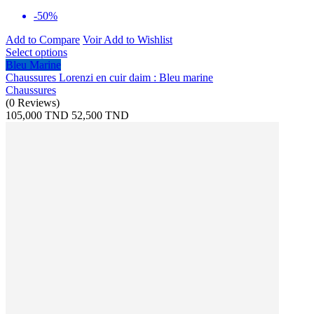
-50%
Add to Compare
Voir
Add to Wishlist
Select options
Bleu Marine
Chaussures Lorenzi en cuir daim : Bleu marine
Chaussures
(
0
Reviews
)
105,000 TND
52,500 TND