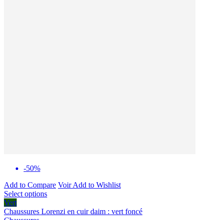
-50%
Add to Compare
Voir
Add to Wishlist
Select options
Vert
Chaussures Lorenzi en cuir daim : vert foncé