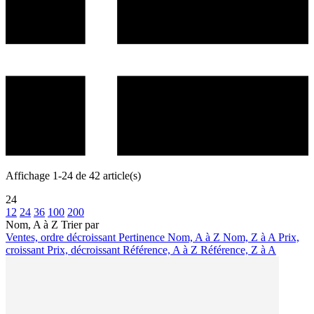
Affichage 1-24 de 42 article(s)
24
12
24
36
100
200
Nom, A à Z
Trier par
Ventes, ordre décroissant
Pertinence
Nom, A à Z
Nom, Z à A
Prix,
croissant
Prix, décroissant
Référence, A à Z
Référence, Z à A