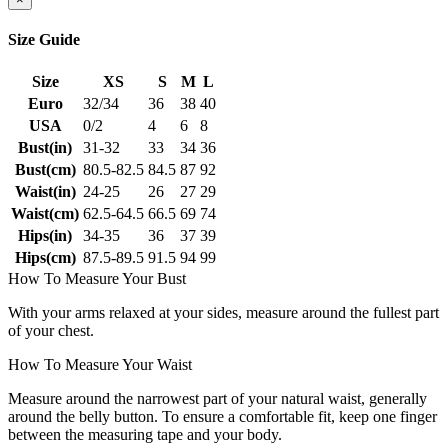
Size Guide
Size
XS
S
M
L
Euro
32/34
36
38
40
USA
0/2
4
6
8
Bust(in)
31-32
33
34
36
Bust(cm)
80.5-82.5
84.5
87
92
Waist(in)
24-25
26
27
29
Waist(cm)
62.5-64.5
66.5
69
74
Hips(in)
34-35
36
37
39
Hips(cm)
87.5-89.5
91.5
94
99
How To Measure Your Bust
With your arms relaxed at your sides, measure around the fullest part
of your chest.
How To Measure Your Waist
Measure around the narrowest part of your natural waist, generally
around the belly button. To ensure a comfortable fit, keep one finger
between the measuring tape and your body.