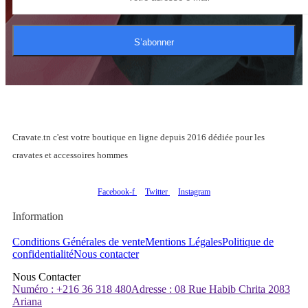
S’abonner
Cravate.tn c'est votre boutique en ligne depuis 2016 dédiée pour les
cravates et accessoires hommes
Facebook-f
Twitter
Instagram
Information
Conditions Générales de vente
Mentions Légales
Politique de
confidentialité
Nous contacter
Nous Contacter
Numéro : +216 36 318 480
Adresse : 08 Rue Habib Chrita 2083
Ariana