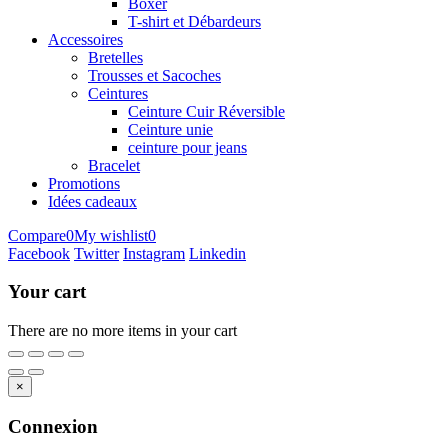
Boxer
T-shirt et Débardeurs
Accessoires
Bretelles
Trousses et Sacoches
Ceintures
Ceinture Cuir Réversible
Ceinture unie
ceinture pour jeans
Bracelet
Promotions
Idées cadeaux
Compare
0
My wishlist
0
Facebook
Twitter
Instagram
Linkedin
Your cart
There are no more items in your cart
×
Connexion