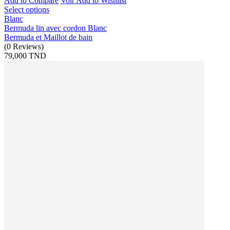
Add to Compare
Voir
Add to Wishlist
Select options
Blanc
Bermuda lin avec cordon Blanc
Bermuda et Maillot de bain
(
0
Reviews
)
79,000 TND