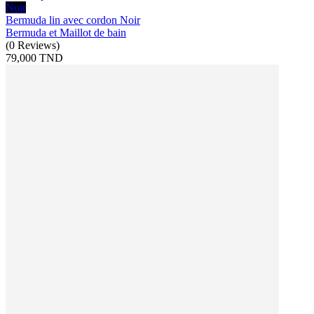
Noir
Bermuda lin avec cordon Noir
Bermuda et Maillot de bain
(
0
Reviews
)
79,000 TND