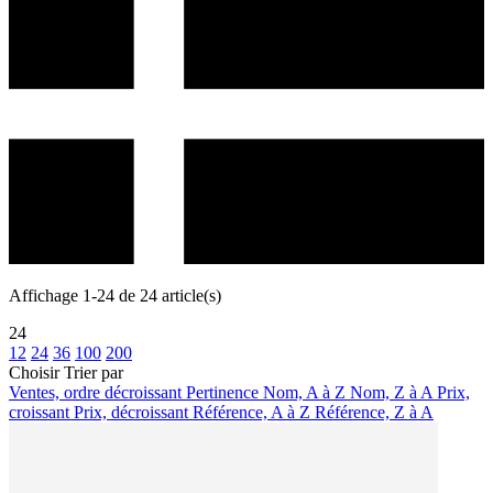
Affichage 1-24 de 24 article(s)
24
12
24
36
100
200
Choisir
Trier par
Ventes, ordre décroissant
Pertinence
Nom, A à Z
Nom, Z à A
Prix,
croissant
Prix, décroissant
Référence, A à Z
Référence, Z à A