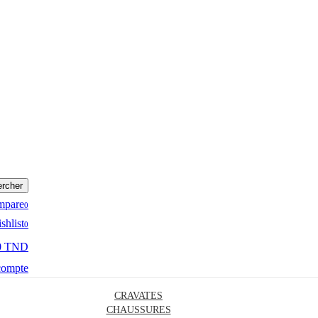
rcher
mpare
0
shlist
0
0 TND
compte
CRAVATES
CHAUSSURES