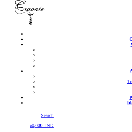
C
A
Tr
P
Id
Search
0,000 TND
0