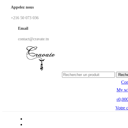
Appelez nous
+216 50 073 036
Email
contact@cravate.tn
Reche
Co
My wi
0,00
0
Votre 