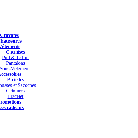
Cravates
haussures
Vêtements
Chemises
Pull & T-shirt
Pantalons
Sous-Vêtements
ccessoires
Bretelles
ousses et Sacoches
Ceintures
Bracelet
romotions
ées cadeaux