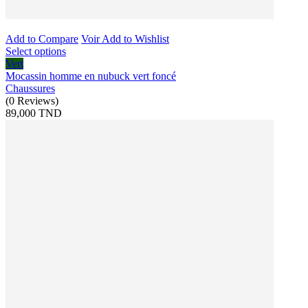
Add to Compare
Voir
Add to Wishlist
Select options
Vert
Mocassin homme en nubuck vert foncé
Chaussures
(
0
Reviews
)
89,000 TND