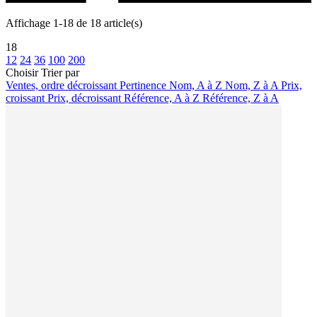
Affichage 1-18 de 18 article(s)
18
12
24
36
100
200
Choisir
Trier par
Ventes, ordre décroissant
Pertinence
Nom, A à Z
Nom, Z à A
Prix,
croissant
Prix, décroissant
Référence, A à Z
Référence, Z à A