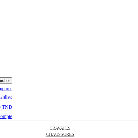
rcher
mpare
0
shlist
0
0 TND
compte
CRAVATES
CHAUSSURES