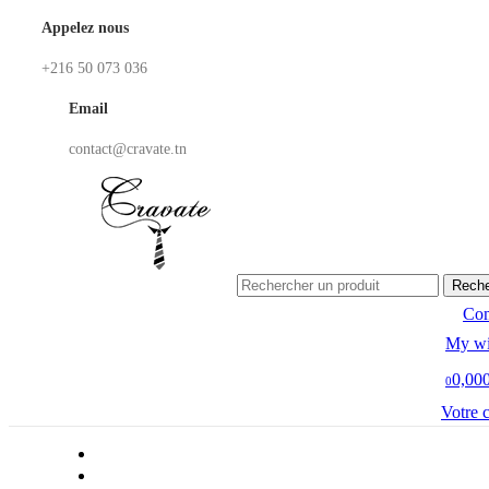
Appelez nous
+216 50 073 036
Email
contact@cravate.tn
Reche
Co
My wi
0,00
0
Votre 