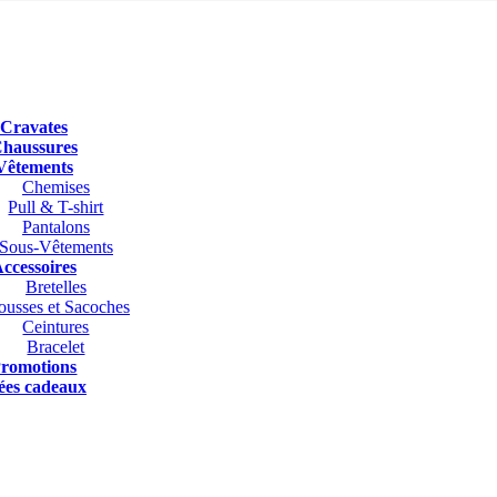
Cravates
haussures
Vêtements
Chemises
Pull & T-shirt
Pantalons
Sous-Vêtements
ccessoires
Bretelles
ousses et Sacoches
Ceintures
Bracelet
romotions
ées cadeaux