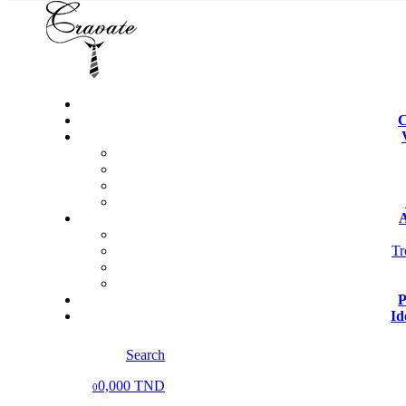
C
A
Tr
P
Id
Search
0,000 TND
0