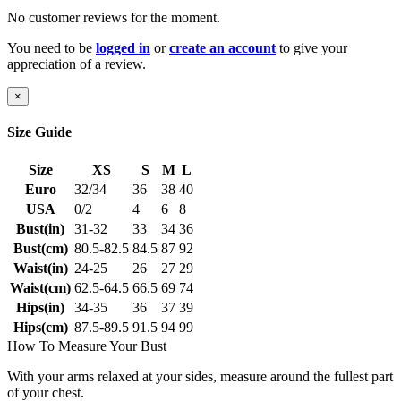
No customer reviews for the moment.
You need to be
logged in
or
create an account
to give your
appreciation of a review.
×
Size Guide
Size
XS
S
M
L
Euro
32/34
36
38
40
USA
0/2
4
6
8
Bust(in)
31-32
33
34
36
Bust(cm)
80.5-82.5
84.5
87
92
Waist(in)
24-25
26
27
29
Waist(cm)
62.5-64.5
66.5
69
74
Hips(in)
34-35
36
37
39
Hips(cm)
87.5-89.5
91.5
94
99
How To Measure Your Bust
With your arms relaxed at your sides, measure around the fullest part
of your chest.