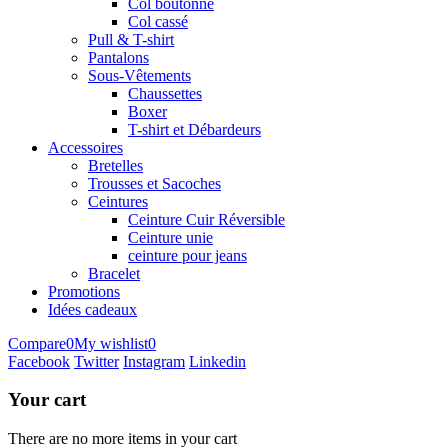
Col boutonné
Col cassé
Pull & T-shirt
Pantalons
Sous-Vêtements
Chaussettes
Boxer
T-shirt et Débardeurs
Accessoires
Bretelles
Trousses et Sacoches
Ceintures
Ceinture Cuir Réversible
Ceinture unie
ceinture pour jeans
Bracelet
Promotions
Idées cadeaux
Compare
0
My wishlist
0
Facebook
Twitter
Instagram
Linkedin
Your cart
There are no more items in your cart