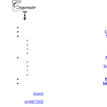
C
A
Tr
P
Id
Search
0,000 TND
0