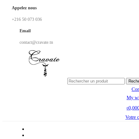
Appelez nous
+216 50 073 036
Email
contact@cravate.tn
Reche
Co
My wi
0,00
0
Votre 