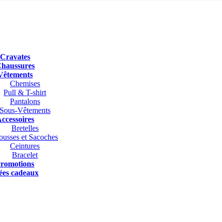
Cravates
haussures
Vêtements
Chemises
Pull & T-shirt
Pantalons
Sous-Vêtements
ccessoires
Bretelles
ousses et Sacoches
Ceintures
Bracelet
romotions
ées cadeaux