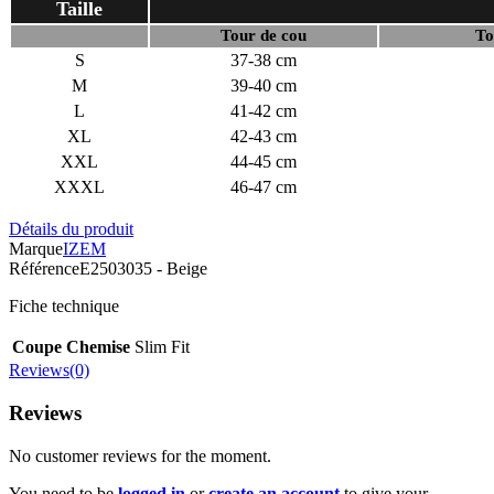
Taille
Tour de cou
To
S
37-38 cm
M
39-40 cm
L
41-42 cm
XL
42-43 cm
XXL
44-45 cm
XXXL
46-47 cm
Détails du produit
Marque
IZEM
Référence
E2503035 - Beige
Fiche technique
Coupe Chemise
Slim Fit
Reviews(0)
Reviews
No customer reviews for the moment.
You need to be
logged in
or
create an account
to give your