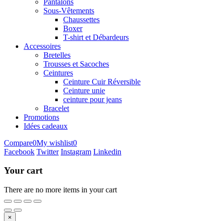
Pantalons
Sous-Vêtements
Chaussettes
Boxer
T-shirt et Débardeurs
Accessoires
Bretelles
Trousses et Sacoches
Ceintures
Ceinture Cuir Réversible
Ceinture unie
ceinture pour jeans
Bracelet
Promotions
Idées cadeaux
Compare
0
My wishlist
0
Facebook
Twitter
Instagram
Linkedin
Your cart
There are no more items in your cart
×