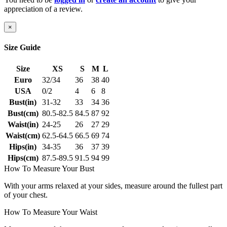
appreciation of a review.
×
Size Guide
Size
XS
S
M
L
Euro
32/34
36
38
40
USA
0/2
4
6
8
Bust(in)
31-32
33
34
36
Bust(cm)
80.5-82.5
84.5
87
92
Waist(in)
24-25
26
27
29
Waist(cm)
62.5-64.5
66.5
69
74
Hips(in)
34-35
36
37
39
Hips(cm)
87.5-89.5
91.5
94
99
How To Measure Your Bust
With your arms relaxed at your sides, measure around the fullest part
of your chest.
How To Measure Your Waist