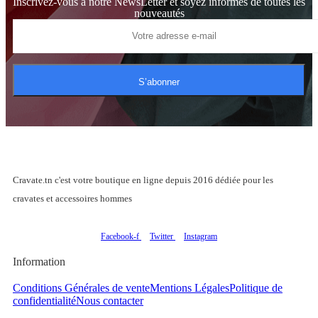
Inscrivez-vous à notre NewsLetter et soyez informés de toutes les
nouveautés
S’abonner
Cravate.tn c'est votre boutique en ligne depuis 2016 dédiée pour les
cravates et accessoires hommes
Facebook-f
Twitter
Instagram
Information
Conditions Générales de vente
Mentions Légales
Politique de
confidentialité
Nous contacter