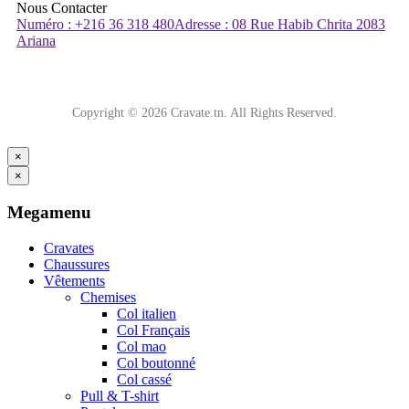
Nous Contacter
Numéro : +216 36 318 480
Adresse : 08 Rue Habib Chrita 2083
Ariana
Copyright © 2026 Cravate.tn. All Rights Reserved.
×
×
Megamenu
Cravates
Chaussures
Vêtements
Chemises
Col italien
Col Français
Col mao
Col boutonné
Col cassé
Pull & T-shirt