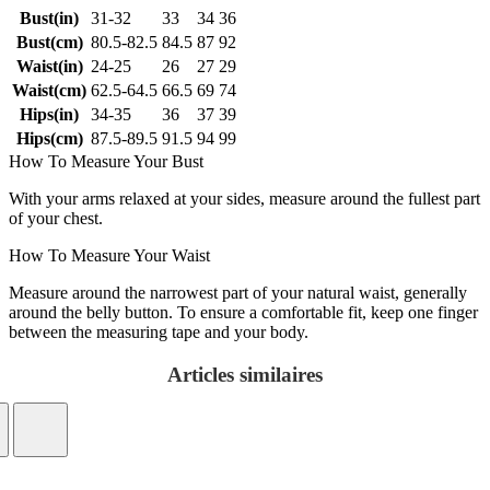
Bust(in)
31-32
33
34
36
Bust(cm)
80.5-82.5
84.5
87
92
Waist(in)
24-25
26
27
29
Waist(cm)
62.5-64.5
66.5
69
74
Hips(in)
34-35
36
37
39
Hips(cm)
87.5-89.5
91.5
94
99
How To Measure Your Bust
With your arms relaxed at your sides, measure around the fullest part
of your chest.
How To Measure Your Waist
Measure around the narrowest part of your natural waist, generally
around the belly button. To ensure a comfortable fit, keep one finger
between the measuring tape and your body.
Articles similaires