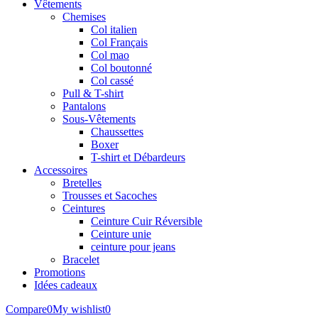
Vêtements
Chemises
Col italien
Col Français
Col mao
Col boutonné
Col cassé
Pull & T-shirt
Pantalons
Sous-Vêtements
Chaussettes
Boxer
T-shirt et Débardeurs
Accessoires
Bretelles
Trousses et Sacoches
Ceintures
Ceinture Cuir Réversible
Ceinture unie
ceinture pour jeans
Bracelet
Promotions
Idées cadeaux
Compare
0
My wishlist
0