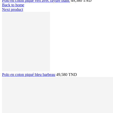
Polo en coton piqué vert avec rayure blanc
49,580 TND
Back to home
Next product
Polo en coton piqué bleu barbeau
49,580 TND