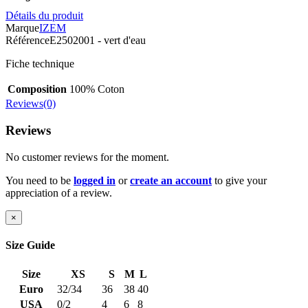
Détails du produit
Marque
IZEM
Référence
E2502001 - vert d'eau
Fiche technique
Composition
100% Coton
Reviews(0)
Reviews
No customer reviews for the moment.
You need to be
logged in
or
create an account
to give your
appreciation of a review.
×
Size Guide
Size
XS
S
M
L
Euro
32/34
36
38
40
USA
0/2
4
6
8