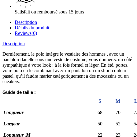
Satisfait ou remboursé sous 15 jours
Description
Détails du produit
Reviews(0)
Description
Dernièrement, le polo intègre le vestiaire des hommes , avec un
pantalon flanelle sous une veste de costume, vous donnerez un côté
sympathique à votre look : à la fois formel et léger. En été, portez
votre polo en le combinant avec un pantalon ou un short couleur
pastel, qu’il faudra marier catégoriquement à des mocassins ou un
sneakers.
Guide de taille :
S
M
Longueur
68
70
7
Largeur
50
52
5
Longueur .M
22
23
2