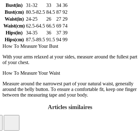
Bust(in)
31-32
33
34
36
Bust(cm)
80.5-82.5
84.5
87
92
Waist(in)
24-25
26
27
29
Waist(cm)
62.5-64.5
66.5
69
74
Hips(in)
34-35
36
37
39
Hips(cm)
87.5-89.5
91.5
94
99
How To Measure Your Bust
With your arms relaxed at your sides, measure around the fullest part
of your chest.
How To Measure Your Waist
Measure around the narrowest part of your natural waist, generally
around the belly button. To ensure a comfortable fit, keep one finger
between the measuring tape and your body.
Articles similaires