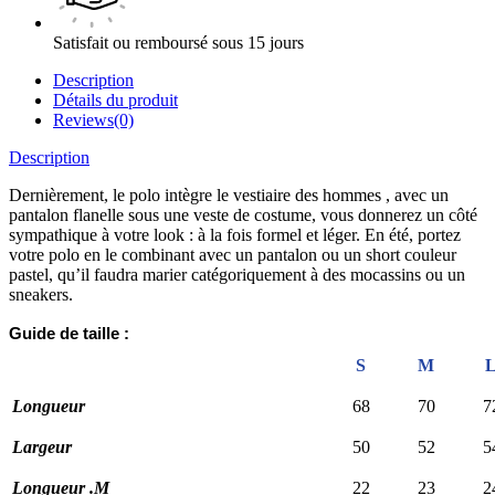
Satisfait ou remboursé sous 15 jours
Description
Détails du produit
Reviews(0)
Description
Dernièrement, le polo intègre le vestiaire des hommes , avec un
pantalon flanelle sous une veste de costume, vous donnerez un côté
sympathique à votre look : à la fois formel et léger. En été, portez
votre polo en le combinant avec un pantalon ou un short couleur
pastel, qu’il faudra marier catégoriquement à des mocassins ou un
sneakers.
Guide de taille :
S
M
Longueur
68
70
7
Largeur
50
52
5
Longueur .M
22
23
2