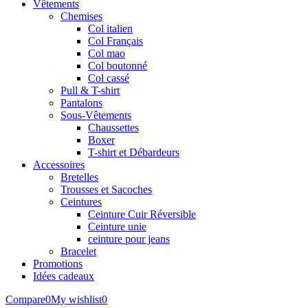
Vêtements
Chemises
Col italien
Col Français
Col mao
Col boutonné
Col cassé
Pull & T-shirt
Pantalons
Sous-Vêtements
Chaussettes
Boxer
T-shirt et Débardeurs
Accessoires
Bretelles
Trousses et Sacoches
Ceintures
Ceinture Cuir Réversible
Ceinture unie
ceinture pour jeans
Bracelet
Promotions
Idées cadeaux
Compare
0
My wishlist
0