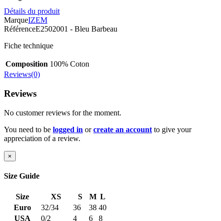
Détails du produit
Marque
IZEM
Référence
E2502001 - Bleu Barbeau
Fiche technique
Composition
100% Coton
Reviews(0)
Reviews
No customer reviews for the moment.
You need to be
logged in
or
create an account
to give your
appreciation of a review.
×
Size Guide
Size
XS
S
M
L
Euro
32/34
36
38
40
USA
0/2
4
6
8