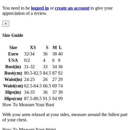
You need to be
logged in
or
create an account
to give your
appreciation of a review.
×
Size Guide
Size
XS
S
M
L
Euro
32/34
36
38
40
USA
0/2
4
6
8
Bust(in)
31-32
33
34
36
Bust(cm)
80.5-82.5
84.5
87
92
Waist(in)
24-25
26
27
29
Waist(cm)
62.5-64.5
66.5
69
74
Hips(in)
34-35
36
37
39
Hips(cm)
87.5-89.5
91.5
94
99
How To Measure Your Bust
With your arms relaxed at your sides, measure around the fullest part
of your chest.
How To Measure Your Waist