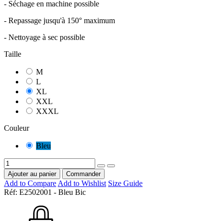
- Séchage en machine possible
- Repassage jusqu'à 150° maximum
- Nettoyage à sec possible
Taille
M
L
XL
XXL
XXXL
Couleur
Bleu
Ajouter au panier
Commander
Add to Compare
Add to Wishlist
Size Guide
Réf:
E2502001 - Bleu Bic