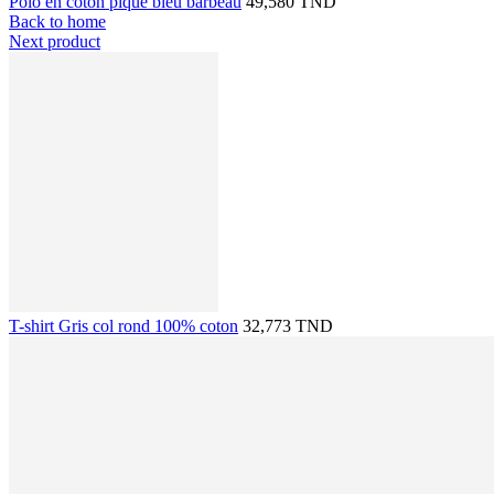
Polo en coton piqué bleu barbeau
49,580 TND
Back to home
Next product
T-shirt Gris col rond 100% coton
32,773 TND