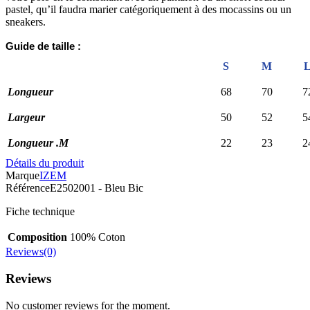
pastel, qu’il faudra marier catégoriquement à des mocassins ou un
sneakers.
Guide de taille :
S
M
Longueur
68
70
7
Largeur
50
52
5
Longueur .M
22
23
2
Détails du produit
Marque
IZEM
Référence
E2502001 - Bleu Bic
Fiche technique
Composition
100% Coton
Reviews(0)
Reviews
No customer reviews for the moment.