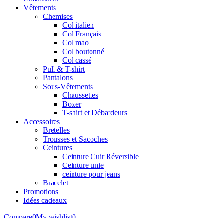
Vêtements
Chemises
Col italien
Col Français
Col mao
Col boutonné
Col cassé
Pull & T-shirt
Pantalons
Sous-Vêtements
Chaussettes
Boxer
T-shirt et Débardeurs
Accessoires
Bretelles
Trousses et Sacoches
Ceintures
Ceinture Cuir Réversible
Ceinture unie
ceinture pour jeans
Bracelet
Promotions
Idées cadeaux
Compare
0
My wishlist
0