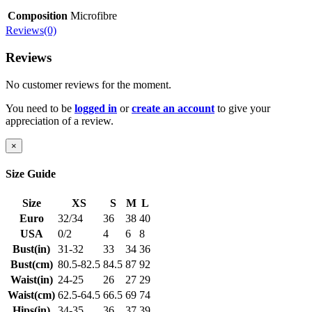
Composition
Microfibre
Reviews(0)
Reviews
No customer reviews for the moment.
You need to be
logged in
or
create an account
to give your
appreciation of a review.
×
Size Guide
Size
XS
S
M
L
Euro
32/34
36
38
40
USA
0/2
4
6
8
Bust(in)
31-32
33
34
36
Bust(cm)
80.5-82.5
84.5
87
92
Waist(in)
24-25
26
27
29
Waist(cm)
62.5-64.5
66.5
69
74
Hips(in)
34-35
36
37
39