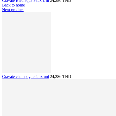
Cravate Bleu aqua Faux Uni
24,286 TND
Back to home
Next product
Cravate champagne faux uni
24,286 TND