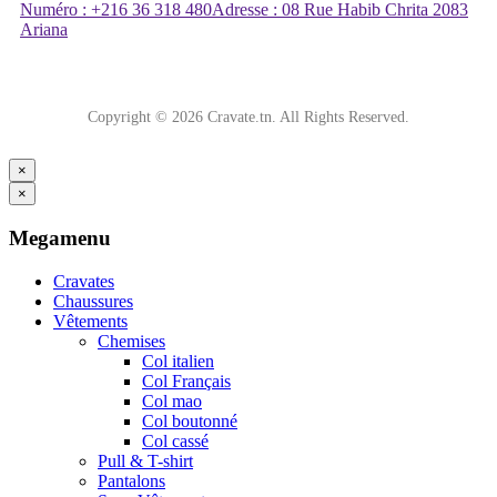
Numéro : +216 36 318 480
Adresse : 08 Rue Habib Chrita 2083
Ariana
Copyright © 2026 Cravate.tn. All Rights Reserved.
×
×
Megamenu
Cravates
Chaussures
Vêtements
Chemises
Col italien
Col Français
Col mao
Col boutonné
Col cassé
Pull & T-shirt
Pantalons