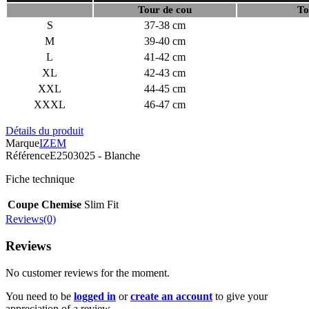
Tour de cou
To
S
37-38 cm
M
39-40 cm
L
41-42 cm
XL
42-43 cm
XXL
44-45 cm
XXXL
46-47 cm
Détails du produit
Marque
IZEM
Référence
E2503025 - Blanche
Fiche technique
Coupe Chemise
Slim Fit
Reviews(0)
Reviews
No customer reviews for the moment.
You need to be
logged in
or
create an account
to give your
appreciation of a review.