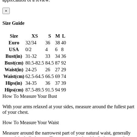
×
Size Guide
Size
XS
S
M
L
Euro
32/34
36
38
40
USA
0/2
4
6
8
Bust(in)
31-32
33
34
36
Bust(cm)
80.5-82.5
84.5
87
92
Waist(in)
24-25
26
27
29
Waist(cm)
62.5-64.5
66.5
69
74
Hips(in)
34-35
36
37
39
Hips(cm)
87.5-89.5
91.5
94
99
How To Measure Your Bust
With your arms relaxed at your sides, measure around the fullest part
of your chest.
How To Measure Your Waist
Measure around the narrowest part of your natural waist, generally