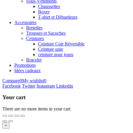
Sous-Vêtements
Chaussettes
Boxer
T-shirt et Débardeurs
Accessoires
Bretelles
Trousses et Sacoches
Ceintures
Ceinture Cuir Réversible
Ceinture unie
ceinture pour jeans
Bracelet
Promotions
Idées cadeaux
Compare
0
My wishlist
0
Facebook
Twitter
Instagram
Linkedin
Your cart
There are no more items in your cart
×