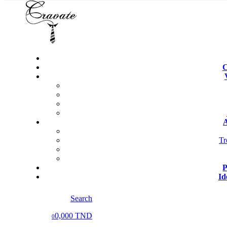
C
A
Tr
P
Id
Search
0,000 TND
0