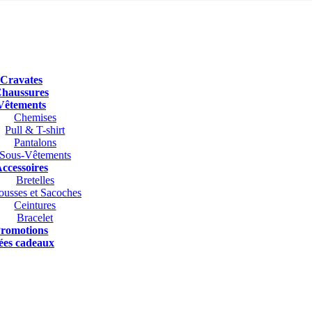
Cravates
haussures
Vêtements
Chemises
Pull & T-shirt
Pantalons
Sous-Vêtements
ccessoires
Bretelles
ousses et Sacoches
Ceintures
Bracelet
romotions
ées cadeaux