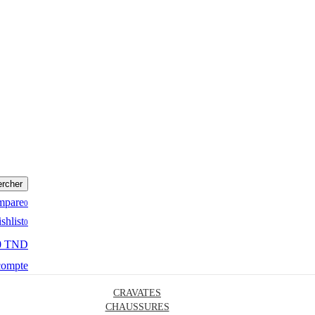
rcher
mpare
0
shlist
0
0 TND
compte
CRAVATES
CHAUSSURES