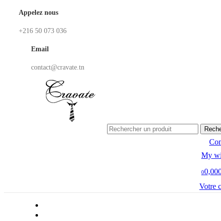
Appelez nous
+216 50 073 036
Email
contact@cravate.tn
Reche
Co
My wi
0,00
0
Votre 