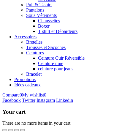
Pull & T-shirt
Pantalons
Sous-Vêtements
Chaussettes
Boxer
T-shirt et Débardeurs
Accessoires
Bretelles
Trousses et Sacoches
Ceintures
Ceinture Cuir Réversible
Ceinture unie
ceinture pour jeans
Bracelet
Promotions
Idées cadeaux
Compare
0
My wishlist
0
Facebook
Twitter
Instagram
Linkedin
Your cart
There are no more items in your cart