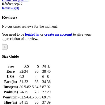
Référence
p27
Reviews(0)
Reviews
No customer reviews for the moment.
You need to be
logged in
or
create an account
to give your
appreciation of a review.
×
Size Guide
Size
XS
S
M
L
Euro
32/34
36
38
40
USA
0/2
4
6
8
Bust(in)
31-32
33
34
36
Bust(cm)
80.5-82.5
84.5
87
92
Waist(in)
24-25
26
27
29
Waist(cm)
62.5-64.5
66.5
69
74
Hips(in)
34-35
36
37
39