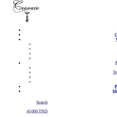
C
A
Tr
P
Id
Search
0,000 TND
0