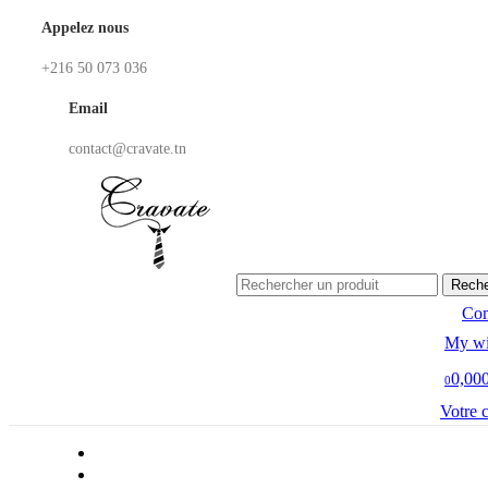
Appelez nous
+216 50 073 036
Email
contact@cravate.tn
Reche
Co
My wi
0,00
0
Votre 