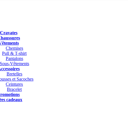
Cravates
haussures
Vêtements
Chemises
Pull & T-shirt
Pantalons
Sous-Vêtements
ccessoires
Bretelles
ousses et Sacoches
Ceintures
Bracelet
romotions
ées cadeaux