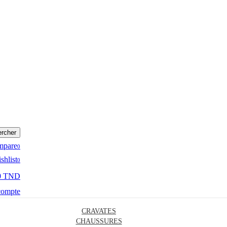
rcher
mpare
0
shlist
0
0 TND
compte
CRAVATES
CHAUSSURES