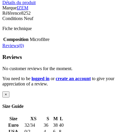
Détails du produit
Marque
IZEM
Référence
8252
Conditions
Neuf
Fiche technique
Composition
Microfibre
Reviews(0)
Reviews
No customer reviews for the moment.
You need to be
logged in
or
create an account
to give your
appreciation of a review.
×
Size Guide
Size
XS
S
M
L
Euro
32/34
36
38
40
USA
0/2
4
6
8