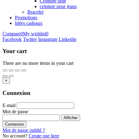
Ceinture unie
ceinture pour jeans
Bracelet
Promotions
Idées cadeaux
Compare
0
My wishlist
0
Facebook
Twitter
Instagram
Linkedin
Your cart
There are no more items in your cart
×
Connexion
E-mail
Mot de passe
Afficher
Connexion
Mot de passe oublié ?
No account?
Create one here