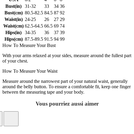
Bust(in)
31-32
33
34
36
Bust(cm)
80.5-82.5
84.5
87
92
Waist(in)
24-25
26
27
29
Waist(cm)
62.5-64.5
66.5
69
74
Hips(in)
34-35
36
37
39
Hips(cm)
87.5-89.5
91.5
94
99
How To Measure Your Bust
With your arms relaxed at your sides, measure around the fullest part
of your chest.
How To Measure Your Waist
Measure around the narrowest part of your natural waist, generally
around the belly button. To ensure a comfortable fit, keep one finger
between the measuring tape and your body.
Vous pourriez aussi aimer