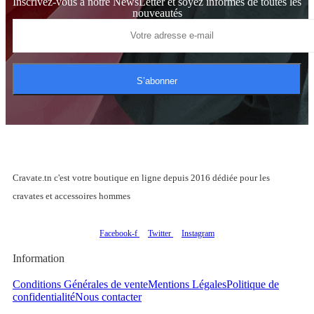
Inscrivez-vous à notre NewsLetter et soyez informés de toutes les
nouveautés
S’abonner
Cravate.tn c'est votre boutique en ligne depuis 2016 dédiée pour les
cravates et accessoires hommes
Facebook-f
Twitter
Instagram
Information
Conditions Générales de vente
Mentions Légales
Politique de
confidentialité
Nous contacter