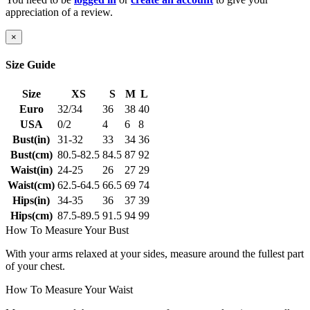
appreciation of a review.
×
Size Guide
Size
XS
S
M
L
Euro
32/34
36
38
40
USA
0/2
4
6
8
Bust(in)
31-32
33
34
36
Bust(cm)
80.5-82.5
84.5
87
92
Waist(in)
24-25
26
27
29
Waist(cm)
62.5-64.5
66.5
69
74
Hips(in)
34-35
36
37
39
Hips(cm)
87.5-89.5
91.5
94
99
How To Measure Your Bust
With your arms relaxed at your sides, measure around the fullest part
of your chest.
How To Measure Your Waist