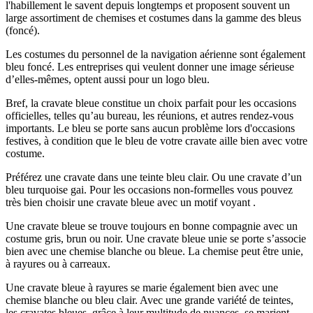
l'habillement le savent depuis longtemps et proposent souvent un
large assortiment de chemises et costumes dans la gamme des bleus
(foncé).
Les costumes du personnel de la navigation aérienne sont également
bleu foncé. Les entreprises qui veulent donner une image sérieuse
d’elles-mêmes, optent aussi pour un logo bleu.
Bref, la cravate bleue constitue un choix parfait pour les occasions
officielles, telles qu’au bureau, les réunions, et autres rendez-vous
importants. Le bleu se porte sans aucun problème lors d'occasions
festives, à condition que le bleu de votre cravate aille bien avec votre
costume.
Préférez une cravate dans une teinte bleu clair. Ou une cravate d’un
bleu turquoise gai. Pour les occasions non-formelles vous pouvez
très bien choisir une cravate bleue avec un motif voyant .
Une cravate bleue se trouve toujours en bonne compagnie avec un
costume gris, brun ou noir. Une cravate bleue unie se porte s’associe
bien avec une chemise blanche ou bleue. La chemise peut être unie,
à rayures ou à carreaux.
Une cravate bleue à rayures se marie également bien avec une
chemise blanche ou bleu clair. Avec une grande variété de teintes,
les cravates bleues, grâce à leur multitude de nuances, se marient