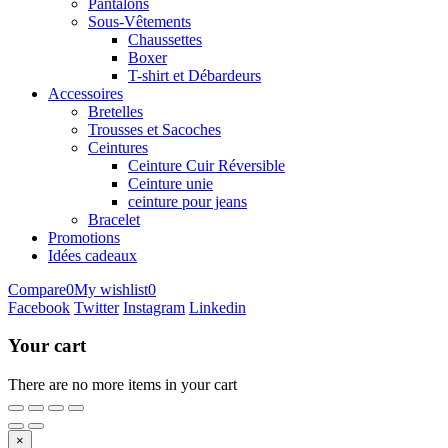
Pantalons
Sous-Vêtements
Chaussettes
Boxer
T-shirt et Débardeurs
Accessoires
Bretelles
Trousses et Sacoches
Ceintures
Ceinture Cuir Réversible
Ceinture unie
ceinture pour jeans
Bracelet
Promotions
Idées cadeaux
Compare
0
My wishlist
0
Facebook
Twitter
Instagram
Linkedin
Your cart
There are no more items in your cart
×