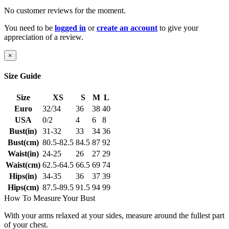
No customer reviews for the moment.
You need to be
logged in
or
create an account
to give your
appreciation of a review.
×
Size Guide
Size
XS
S
M
L
Euro
32/34
36
38
40
USA
0/2
4
6
8
Bust(in)
31-32
33
34
36
Bust(cm)
80.5-82.5
84.5
87
92
Waist(in)
24-25
26
27
29
Waist(cm)
62.5-64.5
66.5
69
74
Hips(in)
34-35
36
37
39
Hips(cm)
87.5-89.5
91.5
94
99
How To Measure Your Bust
With your arms relaxed at your sides, measure around the fullest part
of your chest.