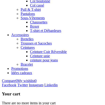
Col boutonné
Col cassé
Pull & T-shirt
Pantalons
Sous-Vêtements
Chaussettes
Boxer
T-shirt et Débardeurs
Accessoires
Bretelles
Trousses et Sacoches
Ceintures
Ceinture Cuir Réversible
Ceinture unie
ceinture pour jeans
Bracelet
Promotions
Idées cadeaux
Compare
0
My wishlist
0
Facebook
Twitter
Instagram
Linkedin
Your cart
There are no more items in your cart