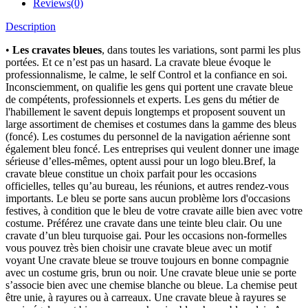
Reviews(0)
Description
•
Les cravates bleues
, dans toutes les variations, sont parmi les plus
portées. Et ce n’est pas un hasard. La cravate bleue évoque le
professionnalisme, le calme, le self Control et la confiance en soi.
Inconsciemment, on qualifie les gens qui portent une cravate bleue
de compétents, professionnels et experts. Les gens du métier de
l'habillement le savent depuis longtemps et proposent souvent un
large assortiment de chemises et costumes dans la gamme des bleus
(foncé). Les costumes du personnel de la navigation aérienne sont
également bleu foncé. Les entreprises qui veulent donner une image
sérieuse d’elles-mêmes, optent aussi pour un logo bleu.Bref, la
cravate bleue constitue un choix parfait pour les occasions
officielles, telles qu’au bureau, les réunions, et autres rendez-vous
importants. Le bleu se porte sans aucun problème lors d'occasions
festives, à condition que le bleu de votre cravate aille bien avec votre
costume. Préférez une cravate dans une teinte bleu clair. Ou une
cravate d’un bleu turquoise gai. Pour les occasions non-formelles
vous pouvez très bien choisir une cravate bleue avec un motif
voyant Une cravate bleue se trouve toujours en bonne compagnie
avec un costume gris, brun ou noir. Une cravate bleue unie se porte
s’associe bien avec une chemise blanche ou bleue. La chemise peut
être unie, à rayures ou à carreaux. Une cravate bleue à rayures se