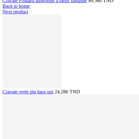
Cravate Foulard aubergine à motif fantaisie
49,580 TND
Back to home
Next product
Cravate verte pin faux uni
24,286 TND