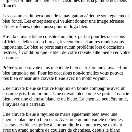
large assortiment de chemises et costumes dans la gamme des bleus
(foncé).
Les costumes du personnel de la navigation aérienne sont également
bleu foncé. Les entreprises qui veulent donner une image sérieuse
d’elles-mêmes, optent aussi pour un logo bleu.
Bref, la cravate bleue constitue un choix parfait pour les occasions
officielles, telles qu’au bureau, les réunions, et autres rendez-vous
importants. Le bleu se porte sans aucun problème lors d'occasions
festives, à condition que le bleu de votre cravate aille bien avec votre
costume.
Préférez une cravate dans une teinte bleu clair. Ou une cravate d’un
bleu turquoise gai. Pour les occasions non-formelles vous pouvez
très bien choisir une cravate bleue avec un motif voyant .
Une cravate bleue se trouve toujours en bonne compagnie avec un
costume gris, brun ou noir. Une cravate bleue unie se porte s’associe
bien avec une chemise blanche ou bleue. La chemise peut être unie,
à rayures ou à carreaux.
Une cravate bleue à rayures se marie également bien avec une
chemise blanche ou bleu clair. Avec une grande variété de teintes,
les cravates bleues, grâce à leur multitude de nuances, se marient
avec un grand nombre de couleurs de chemises, depuis le blanc