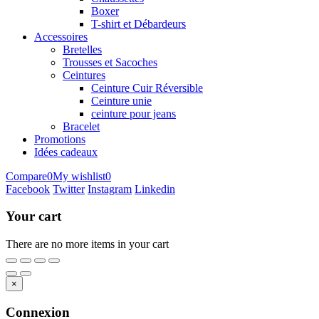
Boxer
T-shirt et Débardeurs
Accessoires
Bretelles
Trousses et Sacoches
Ceintures
Ceinture Cuir Réversible
Ceinture unie
ceinture pour jeans
Bracelet
Promotions
Idées cadeaux
Compare
0
My wishlist
0
Facebook
Twitter
Instagram
Linkedin
Your cart
There are no more items in your cart
×
Connexion