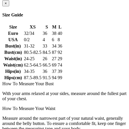
×
Size Guide
Size
XS
S
M
L
Euro
32/34
36
38
40
USA
0/2
4
6
8
Bust(in)
31-32
33
34
36
Bust(cm)
80.5-82.5
84.5
87
92
Waist(in)
24-25
26
27
29
Waist(cm)
62.5-64.5
66.5
69
74
Hips(in)
34-35
36
37
39
Hips(cm)
87.5-89.5
91.5
94
99
How To Measure Your Bust
With your arms relaxed at your sides, measure around the fullest part
of your chest.
How To Measure Your Waist
Measure around the narrowest part of your natural waist, generally
around the belly button. To ensure a comfortable fit, keep one finger
between the measuring tape and your body.