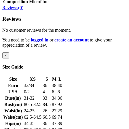
Composition
Microfibre
Reviews(0)
Reviews
No customer reviews for the moment.
You need to be
logged in
or
create an account
to give your
appreciation of a review.
×
Size Guide
Size
XS
S
M
L
Euro
32/34
36
38
40
USA
0/2
4
6
8
Bust(in)
31-32
33
34
36
Bust(cm)
80.5-82.5
84.5
87
92
Waist(in)
24-25
26
27
29
Waist(cm)
62.5-64.5
66.5
69
74
Hips(in)
34-35
36
37
39