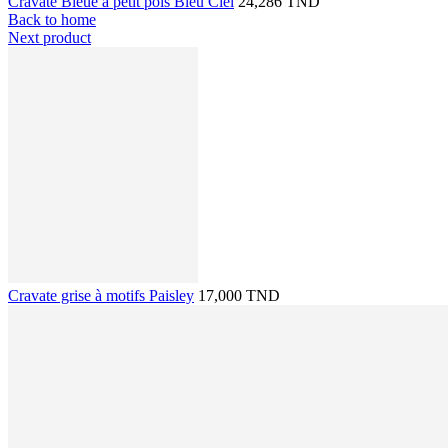
Cravate Bleue à petit pois Bleu Ciel
24,286 TND
Back to home
Next product
Cravate grise à motifs Paisley
17,000 TND