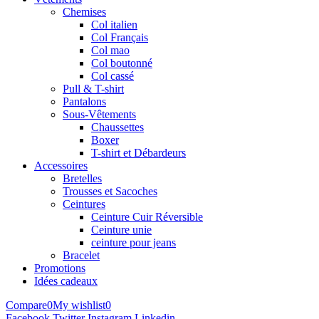
Chemises
Col italien
Col Français
Col mao
Col boutonné
Col cassé
Pull & T-shirt
Pantalons
Sous-Vêtements
Chaussettes
Boxer
T-shirt et Débardeurs
Accessoires
Bretelles
Trousses et Sacoches
Ceintures
Ceinture Cuir Réversible
Ceinture unie
ceinture pour jeans
Bracelet
Promotions
Idées cadeaux
Compare
0
My wishlist
0
Facebook
Twitter
Instagram
Linkedin