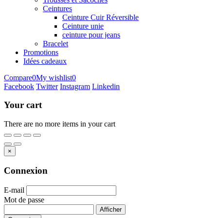
Ceintures
Ceinture Cuir Réversible
Ceinture unie
ceinture pour jeans
Bracelet
Promotions
Idées cadeaux
Compare
0
My wishlist
0
Facebook
Twitter
Instagram
Linkedin
Your cart
There are no more items in your cart
×
Connexion
E-mail
Mot de passe
Afficher