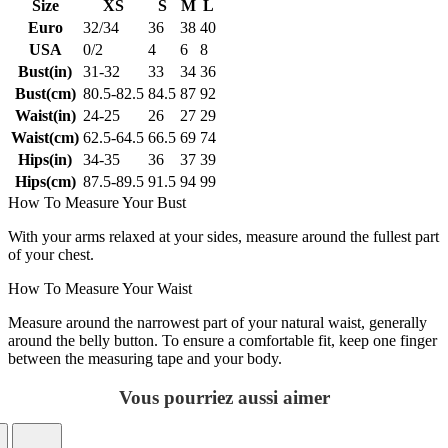
Size
XS
S
M
L
Euro
32/34
36
38
40
USA
0/2
4
6
8
Bust(in)
31-32
33
34
36
Bust(cm)
80.5-82.5
84.5
87
92
Waist(in)
24-25
26
27
29
Waist(cm)
62.5-64.5
66.5
69
74
Hips(in)
34-35
36
37
39
Hips(cm)
87.5-89.5
91.5
94
99
How To Measure Your Bust
With your arms relaxed at your sides, measure around the fullest part
of your chest.
How To Measure Your Waist
Measure around the narrowest part of your natural waist, generally
around the belly button. To ensure a comfortable fit, keep one finger
between the measuring tape and your body.
Vous pourriez aussi aimer