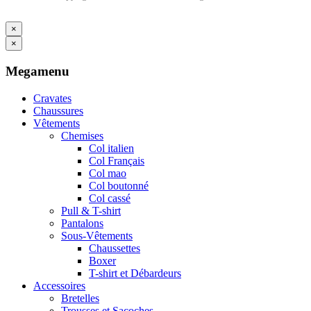
×
×
Megamenu
Cravates
Chaussures
Vêtements
Chemises
Col italien
Col Français
Col mao
Col boutonné
Col cassé
Pull & T-shirt
Pantalons
Sous-Vêtements
Chaussettes
Boxer
T-shirt et Débardeurs
Accessoires
Bretelles
Trousses et Sacoches