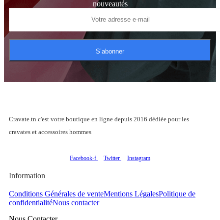
nouveautés
S’abonner
Cravate.tn c'est votre boutique en ligne depuis 2016 dédiée pour les
cravates et accessoires hommes
Facebook-f
Twitter
Instagram
Information
Conditions Générales de vente
Mentions Légales
Politique de
confidentialité
Nous contacter
Nous Contacter