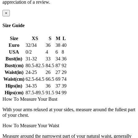
appreciation of a review.
×
Size Guide
Size
XS
S
M
L
Euro
32/34
36
38
40
USA
0/2
4
6
8
Bust(in)
31-32
33
34
36
Bust(cm)
80.5-82.5
84.5
87
92
Waist(in)
24-25
26
27
29
Waist(cm)
62.5-64.5
66.5
69
74
Hips(in)
34-35
36
37
39
Hips(cm)
87.5-89.5
91.5
94
99
How To Measure Your Bust
With your arms relaxed at your sides, measure around the fullest part
of your chest.
How To Measure Your Waist
Measure around the narrowest part of your natural waist, generally