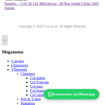
Numéro : +216 36 318 480
Adresse : 08 Rue Habib Chrita 2083
Ariana
Copyright © 2026 Cravate.tn. All Rights Reserved.
×
×
Megamenu
Cravates
Chaussures
Vêtements
Chemises
Col italien
Col Français
Col mao
Col boutonné
Commander via WhatsApp
Col cassé
Pull & T-shirt
Pantalons