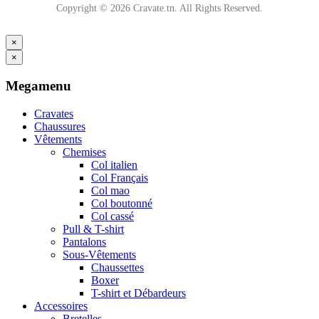
Copyright © 2026 Cravate.tn. All Rights Reserved.
×
×
Megamenu
Cravates
Chaussures
Vêtements
Chemises
Col italien
Col Français
Col mao
Col boutonné
Col cassé
Pull & T-shirt
Pantalons
Sous-Vêtements
Chaussettes
Boxer
T-shirt et Débardeurs
Accessoires
Bretelles