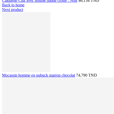
Claquette Cuir avec double bande croisé : Noir
46,134 TND
Back to home
Next product
Mocassin homme en nubuck marron chocolat
74,790 TND