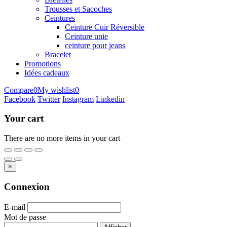
Trousses et Sacoches
Ceintures
Ceinture Cuir Réversible
Ceinture unie
ceinture pour jeans
Bracelet
Promotions
Idées cadeaux
Compare
0
My wishlist
0
Facebook
Twitter
Instagram
Linkedin
Your cart
There are no more items in your cart
×
Connexion
E-mail
Mot de passe