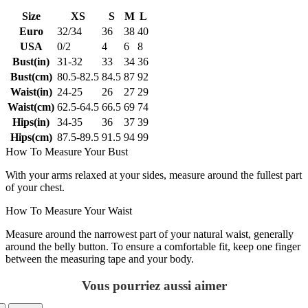
Size
XS
S
M
L
Euro
32/34
36
38
40
USA
0/2
4
6
8
Bust(in)
31-32
33
34
36
Bust(cm)
80.5-82.5
84.5
87
92
Waist(in)
24-25
26
27
29
Waist(cm)
62.5-64.5
66.5
69
74
Hips(in)
34-35
36
37
39
Hips(cm)
87.5-89.5
91.5
94
99
How To Measure Your Bust
With your arms relaxed at your sides, measure around the fullest part
of your chest.
How To Measure Your Waist
Measure around the narrowest part of your natural waist, generally
around the belly button. To ensure a comfortable fit, keep one finger
between the measuring tape and your body.
Vous pourriez aussi aimer