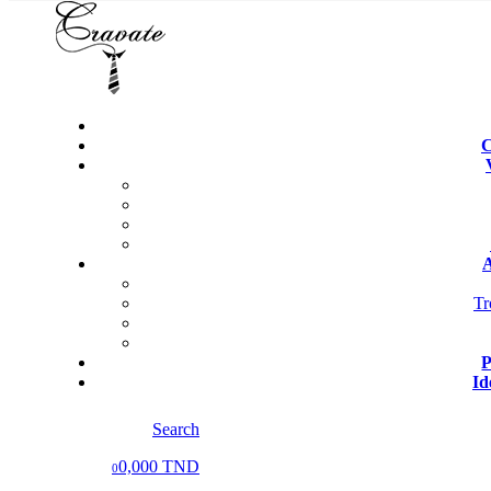
C
A
Tr
P
Id
Search
0,000 TND
0