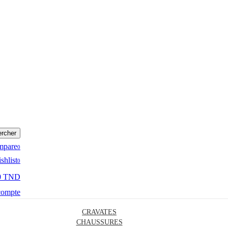
rcher
mpare
0
shlist
0
0 TND
compte
CRAVATES
CHAUSSURES