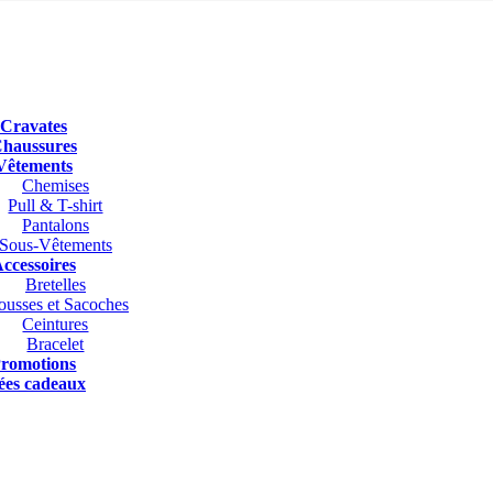
Cravates
haussures
Vêtements
Chemises
Pull & T-shirt
Pantalons
Sous-Vêtements
ccessoires
Bretelles
ousses et Sacoches
Ceintures
Bracelet
romotions
ées cadeaux