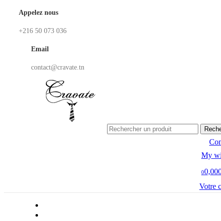
Appelez nous
+216 50 073 036
Email
contact@cravate.tn
Reche
Co
My wi
0,00
0
Votre 