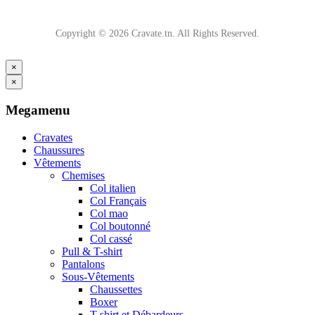
Copyright © 2026 Cravate.tn. All Rights Reserved.
×
×
Megamenu
Cravates
Chaussures
Vêtements
Chemises
Col italien
Col Français
Col mao
Col boutonné
Col cassé
Pull & T-shirt
Pantalons
Sous-Vêtements
Chaussettes
Boxer
T-shirt et Débardeurs