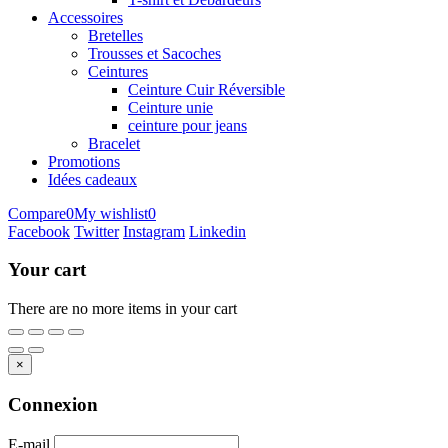
Accessoires
Bretelles
Trousses et Sacoches
Ceintures
Ceinture Cuir Réversible
Ceinture unie
ceinture pour jeans
Bracelet
Promotions
Idées cadeaux
Compare
0
My wishlist
0
Facebook
Twitter
Instagram
Linkedin
Your cart
There are no more items in your cart
×
Connexion
E-mail