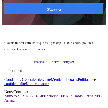
S’abonner
Cravate.tn c'est votre boutique en ligne depuis 2016 dédiée pour les
cravates et accessoires hommes
Facebook-f
Twitter
Instagram
Information
Conditions Générales de vente
Mentions Légales
Politique de
confidentialité
Nous contacter
Nous Contacter
Numéro : +216 36 318 480
Adresse : 08 Rue Habib Chrita 2083
Ariana