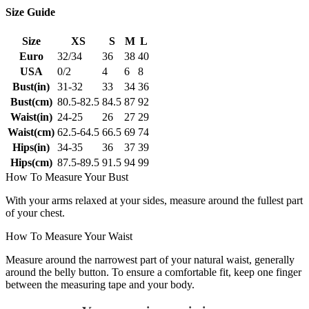
Size Guide
Size
XS
S
M
L
Euro
32/34
36
38
40
USA
0/2
4
6
8
Bust(in)
31-32
33
34
36
Bust(cm)
80.5-82.5
84.5
87
92
Waist(in)
24-25
26
27
29
Waist(cm)
62.5-64.5
66.5
69
74
Hips(in)
34-35
36
37
39
Hips(cm)
87.5-89.5
91.5
94
99
How To Measure Your Bust
With your arms relaxed at your sides, measure around the fullest part
of your chest.
How To Measure Your Waist
Measure around the narrowest part of your natural waist, generally
around the belly button. To ensure a comfortable fit, keep one finger
between the measuring tape and your body.