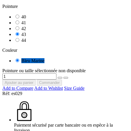
Pointure
40
41
42
43
44
Couleur
Bleu Marine
Pointure ou taille sélectionnée non disponible
Ajouter au panier
Commander
Add to Compare
Add to Wishlist
Size Guide
Réf:
es029
Paiement sécurisé par carte bancaire ou en espèce à la
livraison