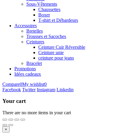
Sous-Vêtements
Chaussettes
Boxer
T-shirt et Débardeurs
Accessoires
Bretelles
Trousses et Sacoches
Ceintures
Ceinture Cuir Réversible
Ceinture unie
ceinture pour jeans
Bracelet
Promotions
Idées cadeaux
Compare
0
My wishlist
0
Facebook
Twitter
Instagram
Linkedin
Your cart
There are no more items in your cart
×