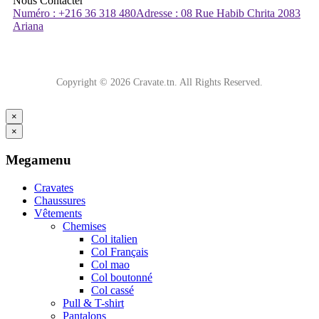
Nous Contacter
Numéro : +216 36 318 480
Adresse : 08 Rue Habib Chrita 2083
Ariana
Copyright © 2026 Cravate.tn. All Rights Reserved.
×
×
Megamenu
Cravates
Chaussures
Vêtements
Chemises
Col italien
Col Français
Col mao
Col boutonné
Col cassé
Pull & T-shirt
Pantalons