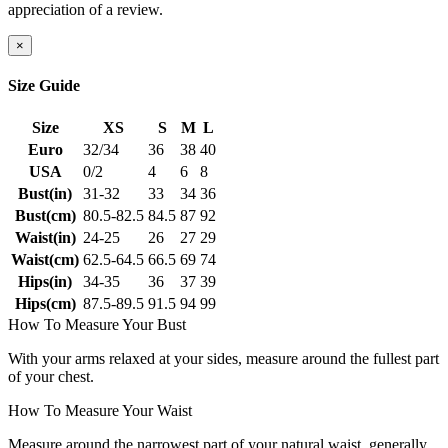
appreciation of a review.
×
Size Guide
Size
XS
S
M
L
Euro
32/34
36
38
40
USA
0/2
4
6
8
Bust(in)
31-32
33
34
36
Bust(cm)
80.5-82.5
84.5
87
92
Waist(in)
24-25
26
27
29
Waist(cm)
62.5-64.5
66.5
69
74
Hips(in)
34-35
36
37
39
Hips(cm)
87.5-89.5
91.5
94
99
How To Measure Your Bust
With your arms relaxed at your sides, measure around the fullest part
of your chest.
How To Measure Your Waist
Measure around the narrowest part of your natural waist, generally