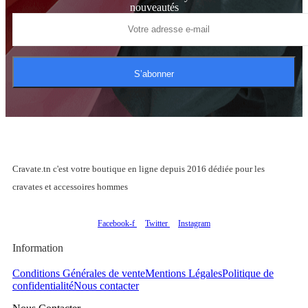
nouveautés
S’abonner
Cravate.tn c'est votre boutique en ligne depuis 2016 dédiée pour les
cravates et accessoires hommes
Facebook-f
Twitter
Instagram
Information
Conditions Générales de vente
Mentions Légales
Politique de
confidentialité
Nous contacter