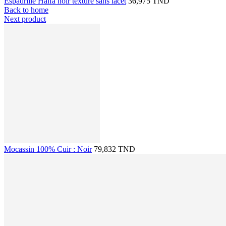
Espadrille Halfa noir texturé sans lacet
36,975 TND
Back to home
Next product
Mocassin 100% Cuir : Noir
79,832 TND