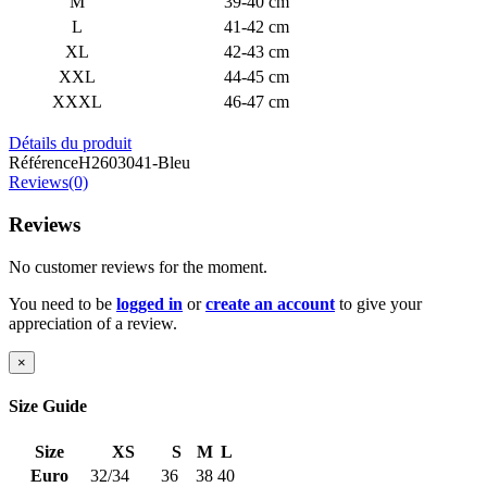
M
39-40 cm
L
41-42 cm
XL
42-43 cm
XXL
44-45 cm
XXXL
46-47 cm
Détails du produit
Référence
H2603041-Bleu
Reviews(0)
Reviews
No customer reviews for the moment.
You need to be
logged in
or
create an account
to give your
appreciation of a review.
×
Size Guide
Size
XS
S
M
L
Euro
32/34
36
38
40