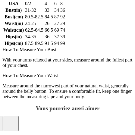
USA
0/2
4
6
8
Bust(in)
31-32
33
34
36
Bust(cm)
80.5-82.5
84.5
87
92
Waist(in)
24-25
26
27
29
Waist(cm)
62.5-64.5
66.5
69
74
Hips(in)
34-35
36
37
39
Hips(cm)
87.5-89.5
91.5
94
99
How To Measure Your Bust
With your arms relaxed at your sides, measure around the fullest part
of your chest.
How To Measure Your Waist
Measure around the narrowest part of your natural waist, generally
around the belly button. To ensure a comfortable fit, keep one finger
between the measuring tape and your body.
Vous pourriez aussi aimer