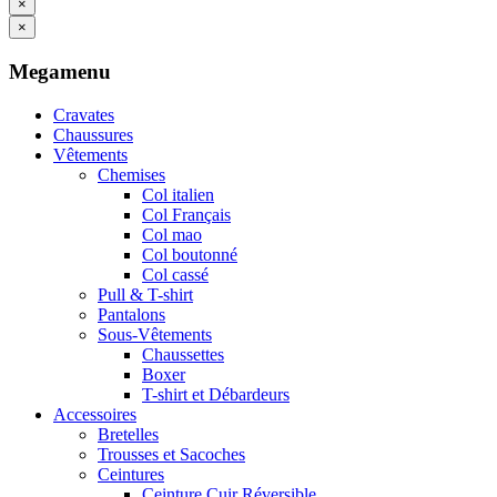
×
×
Megamenu
Cravates
Chaussures
Vêtements
Chemises
Col italien
Col Français
Col mao
Col boutonné
Col cassé
Pull & T-shirt
Pantalons
Sous-Vêtements
Chaussettes
Boxer
T-shirt et Débardeurs
Accessoires
Bretelles
Trousses et Sacoches
Ceintures
Ceinture Cuir Réversible