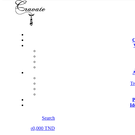
C
A
Tr
P
Id
Search
0,000 TND
0