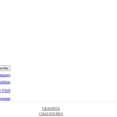
rcher
mpare
0
shlist
0
0 TND
compte
CRAVATES
CHAUSSURES