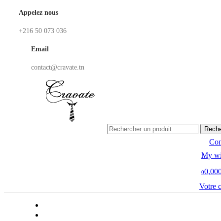
Appelez nous
+216 50 073 036
Email
contact@cravate.tn
Reche
Co
My wi
0,00
0
Votre 