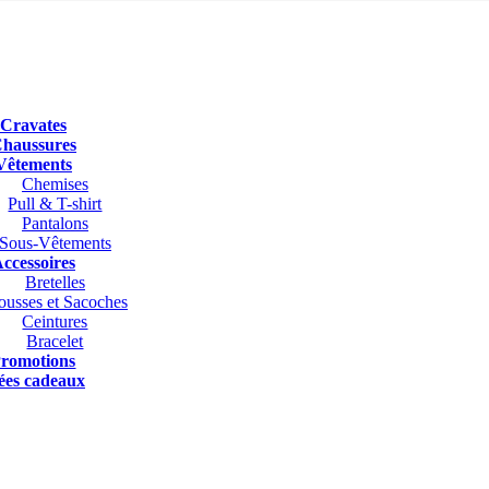
Cravates
haussures
Vêtements
Chemises
Pull & T-shirt
Pantalons
Sous-Vêtements
ccessoires
Bretelles
ousses et Sacoches
Ceintures
Bracelet
romotions
ées cadeaux