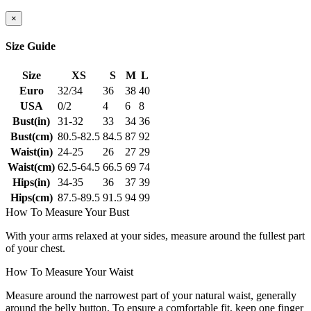
×
Size Guide
Size
XS
S
M
L
Euro
32/34
36
38
40
USA
0/2
4
6
8
Bust(in)
31-32
33
34
36
Bust(cm)
80.5-82.5
84.5
87
92
Waist(in)
24-25
26
27
29
Waist(cm)
62.5-64.5
66.5
69
74
Hips(in)
34-35
36
37
39
Hips(cm)
87.5-89.5
91.5
94
99
How To Measure Your Bust
With your arms relaxed at your sides, measure around the fullest part
of your chest.
How To Measure Your Waist
Measure around the narrowest part of your natural waist, generally
around the belly button. To ensure a comfortable fit, keep one finger