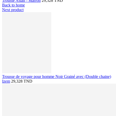
Trousse Aslan - Marron
29,328 TND
Back to home
Next product
Trousse de voyage pour homme Noir Grainé avec (Double chaine)
Izem
29,328 TND