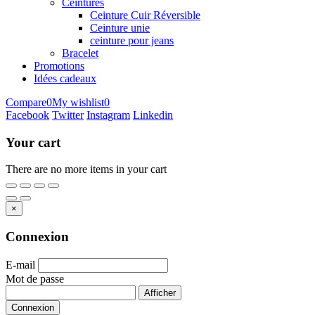
Ceintures
Ceinture Cuir Réversible
Ceinture unie
ceinture pour jeans
Bracelet
Promotions
Idées cadeaux
Compare
0
My wishlist
0
Facebook
Twitter
Instagram
Linkedin
Your cart
There are no more items in your cart
×
Connexion
E-mail
Mot de passe
Afficher
Connexion