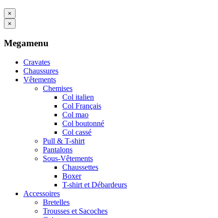
×
×
Megamenu
Cravates
Chaussures
Vêtements
Chemises
Col italien
Col Français
Col mao
Col boutonné
Col cassé
Pull & T-shirt
Pantalons
Sous-Vêtements
Chaussettes
Boxer
T-shirt et Débardeurs
Accessoires
Bretelles
Trousses et Sacoches