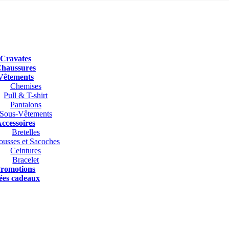
Cravates
haussures
Vêtements
Chemises
Pull & T-shirt
Pantalons
Sous-Vêtements
ccessoires
Bretelles
ousses et Sacoches
Ceintures
Bracelet
romotions
ées cadeaux