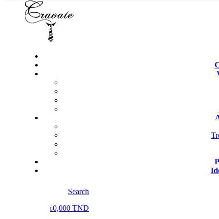
C
A
Tr
P
Id
Search
0,000 TND
0