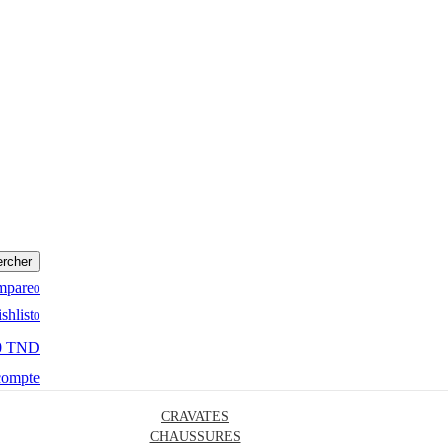
rcher
mpare
0
shlist
0
0 TND
compte
CRAVATES
CHAUSSURES