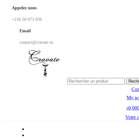
Appelez nous
+216 50 073 036
Email
contact@cravate.tn
Reche
Co
My wi
0,00
0
Votre 