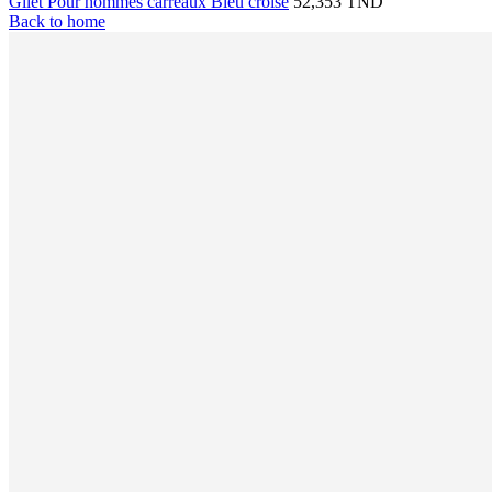
Gilet Pour hommes carreaux Bleu croisé
52,353 TND
Back to home