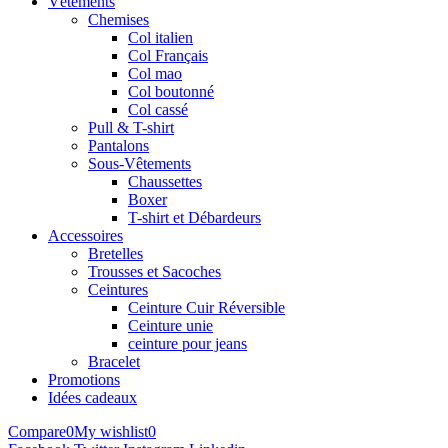
Vêtements
Chemises
Col italien
Col Français
Col mao
Col boutonné
Col cassé
Pull & T-shirt
Pantalons
Sous-Vêtements
Chaussettes
Boxer
T-shirt et Débardeurs
Accessoires
Bretelles
Trousses et Sacoches
Ceintures
Ceinture Cuir Réversible
Ceinture unie
ceinture pour jeans
Bracelet
Promotions
Idées cadeaux
Compare
0
My wishlist
0