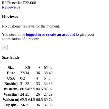
Référence
JaqE22-008
Reviews(0)
Reviews
No customer reviews for the moment.
You need to be
logged in
or
create an account
to give your
appreciation of a review.
×
Size Guide
Size
XS
S
M
L
Euro
32/34
36
38
40
USA
0/2
4
6
8
Bust(in)
31-32
33
34
36
Bust(cm)
80.5-82.5
84.5
87
92
Waist(in)
24-25
26
27
29
Waist(cm)
62.5-64.5
66.5
69
74
Hips(in)
34-35
36
37
39