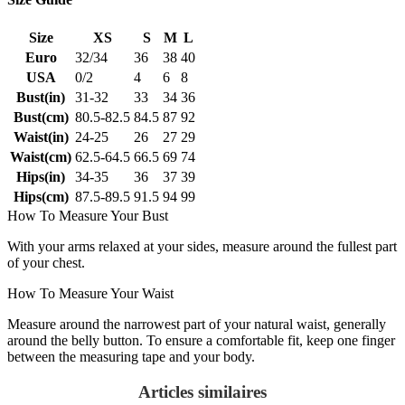
Size
XS
S
M
L
Euro
32/34
36
38
40
USA
0/2
4
6
8
Bust(in)
31-32
33
34
36
Bust(cm)
80.5-82.5
84.5
87
92
Waist(in)
24-25
26
27
29
Waist(cm)
62.5-64.5
66.5
69
74
Hips(in)
34-35
36
37
39
Hips(cm)
87.5-89.5
91.5
94
99
How To Measure Your Bust
With your arms relaxed at your sides, measure around the fullest part
of your chest.
How To Measure Your Waist
Measure around the narrowest part of your natural waist, generally
around the belly button. To ensure a comfortable fit, keep one finger
between the measuring tape and your body.
Articles similaires