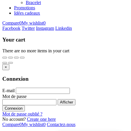
Bracelet
Promotions
Idées cadeaux
Compare
0
My wishlist
0
Facebook
Twitter
Instagram
Linkedin
Your cart
There are no more items in your cart
×
Connexion
E-mail
Mot de passe
Afficher
Connexion
Mot de passe oublié ?
No account?
Create one here
Compare
0
My wishlist
0
Contactez-nous