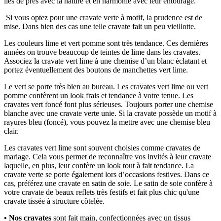
liés de près avec la nature et en harmonie avec leur entourage.
Si vous optez pour une cravate verte à motif, la prudence est de
mise. Dans bien des cas une telle cravate fait un peu vieillotte.
Les couleurs lime et vert pomme sont très tendance. Ces dernières
années on trouve beaucoup de teintes de lime dans les cravates.
Associez la cravate vert lime à une chemise d’un blanc éclatant et
portez éventuellement des boutons de manchettes vert lime.
Le vert se porte très bien au bureau. Les cravates vert lime ou vert
pomme confèrent un look frais et tendance à votre tenue. Les
cravates vert foncé font plus sérieuses. Toujours porter une chemise
blanche avec une cravate verte unie. Si la cravate possède un motif à
rayures bleu (foncé), vous pouvez la mettre avec une chemise bleu
clair.
Les cravates vert lime sont souvent choisies comme cravates de
mariage. Cela vous permet de reconnaître vos invités à leur cravate
laquelle, en plus, leur confère un look tout à fait tendance. La
cravate verte se porte également lors d’occasions festives. Dans ce
cas, préférez une cravate en satin de soie. Le satin de soie confère à
votre cravate de beaux reflets très festifs et fait plus chic qu'une
cravate tissée à structure côtelée.
• Nos cravates
sont fait main, confectionnées avec un tissus