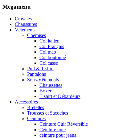
Megamenu
Cravates
Chaussures
Vêtements
Chemises
Col italien
Col Français
Col mao
Col boutonné
Col cassé
Pull & T-shirt
Pantalons
Sous-Vêtements
Chaussettes
Boxer
T-shirt et Débardeurs
Accessoires
Bretelles
Trousses et Sacoches
Ceintures
Ceinture Cuir Réversible
Ceinture unie
ceinture pour jeans