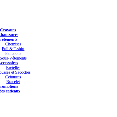
Cravates
haussures
Vêtements
Chemises
Pull & T-shirt
Pantalons
Sous-Vêtements
ccessoires
Bretelles
ousses et Sacoches
Ceintures
Bracelet
romotions
ées cadeaux