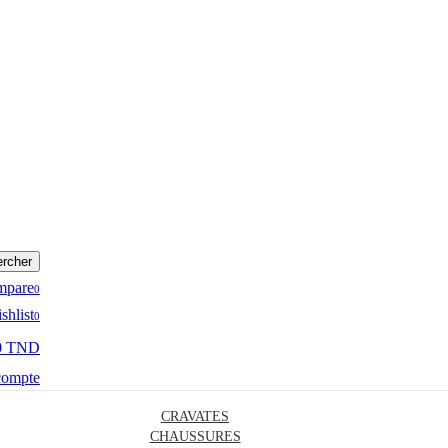
rcher
mpare
0
shlist
0
0 TND
compte
CRAVATES
CHAUSSURES