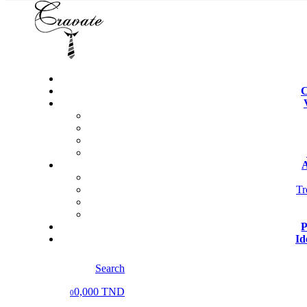
C
A
Tr
P
Id
Search
0,000 TND
0