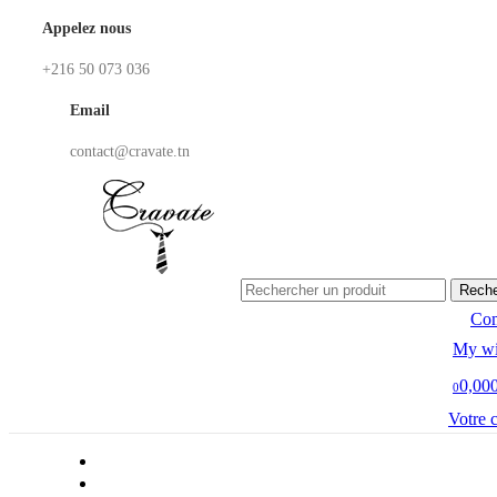
Appelez nous
+216 50 073 036
Email
contact@cravate.tn
Reche
Co
My wi
0,00
0
Votre 