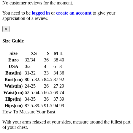
No customer reviews for the moment.
You need to be
logged in
or
create an account
to give your
appreciation of a review.
×
Size Guide
Size
XS
S
M
L
Euro
32/34
36
38
40
USA
0/2
4
6
8
Bust(in)
31-32
33
34
36
Bust(cm)
80.5-82.5
84.5
87
92
Waist(in)
24-25
26
27
29
Waist(cm)
62.5-64.5
66.5
69
74
Hips(in)
34-35
36
37
39
Hips(cm)
87.5-89.5
91.5
94
99
How To Measure Your Bust
With your arms relaxed at your sides, measure around the fullest part
of your chest.