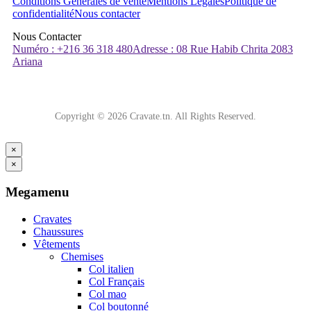
Conditions Générales de vente
Mentions Légales
Politique de
confidentialité
Nous contacter
Nous Contacter
Numéro : +216 36 318 480
Adresse : 08 Rue Habib Chrita 2083
Ariana
Copyright © 2026 Cravate.tn. All Rights Reserved.
×
×
Megamenu
Cravates
Chaussures
Vêtements
Chemises
Col italien
Col Français
Col mao
Col boutonné