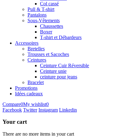
Col cassé
Pull & T-shirt
Pantalons
Sous-Vêtements
Chaussettes
Boxer
T-shirt et Débardeurs
Accessoires
Bretelles
Trousses et Sacoches
Ceintures
Ceinture Cuir Réversible
Ceinture unie
ceinture pour jeans
Bracelet
Promotions
Idées cadeaux
Compare
0
My wishlist
0
Facebook
Twitter
Instagram
Linkedin
Your cart
There are no more items in your cart