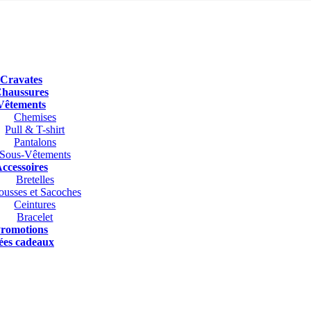
Cravates
haussures
Vêtements
Chemises
Pull & T-shirt
Pantalons
Sous-Vêtements
ccessoires
Bretelles
ousses et Sacoches
Ceintures
Bracelet
romotions
ées cadeaux