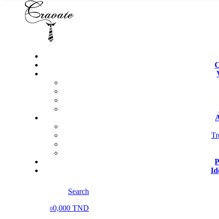
C
A
Tr
P
Id
Search
0,000 TND
0