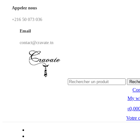
Appelez nous
+216 50 073 036
Email
contact@cravate.tn
Reche
Co
My wi
0,00
0
Votre 