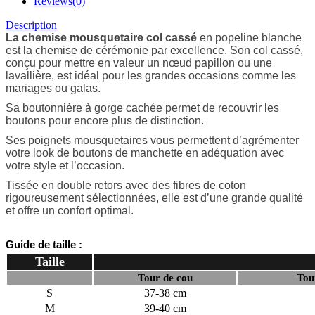
Reviews(0)
Description
La chemise mousquetaire
col cassé
en popeline blanche
est la chemise de cérémonie par excellence. Son col cassé,
conçu pour mettre en valeur un nœud papillon ou une
lavallière, est idéal pour les grandes occasions comme les
mariages ou galas.
Sa boutonnière à gorge cachée permet de recouvrir les
boutons pour encore plus de distinction.
Ses poignets mousquetaires vous permettent d’agrémenter
votre look de boutons de manchette en adéquation avec
votre style et l’occasion.
Tissée en double retors avec des fibres de coton
rigoureusement sélectionnées, elle est d’une grande qualité
et offre un confort optimal.
Guide de taille :
Taille
Tour de cou
Tou
S
37-38 cm
M
39-40 cm