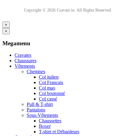
Copyright © 2026 Cravate.tn. All Rights Reserved.
×
×
Megamenu
Cravates
Chaussures
Vêtements
Chemises
Col italien
Col Français
Col mao
Col boutonné
Col cassé
Pull & T-shirt
Pantalons
Sous-Vêtements
Chaussettes
Boxer
T-shirt et Débardeurs