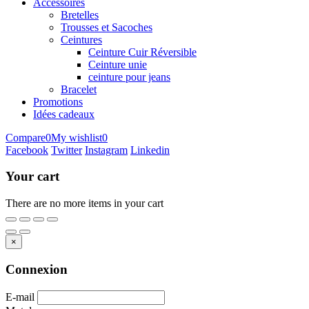
Accessoires
Bretelles
Trousses et Sacoches
Ceintures
Ceinture Cuir Réversible
Ceinture unie
ceinture pour jeans
Bracelet
Promotions
Idées cadeaux
Compare
0
My wishlist
0
Facebook
Twitter
Instagram
Linkedin
Your cart
There are no more items in your cart
×
Connexion
E-mail