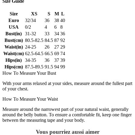
Size Guide
Size
XS
S
M
L
Euro
32/34
36
38
40
USA
0/2
4
6
8
Bust(in)
31-32
33
34
36
Bust(cm)
80.5-82.5
84.5
87
92
Waist(in)
24-25
26
27
29
Waist(cm)
62.5-64.5
66.5
69
74
Hips(in)
34-35
36
37
39
Hips(cm)
87.5-89.5
91.5
94
99
How To Measure Your Bust
With your arms relaxed at your sides, measure around the fullest part
of your chest.
How To Measure Your Waist
Measure around the narrowest part of your natural waist, generally
around the belly button. To ensure a comfortable fit, keep one finger
between the measuring tape and your body.
Vous pourriez aussi aimer