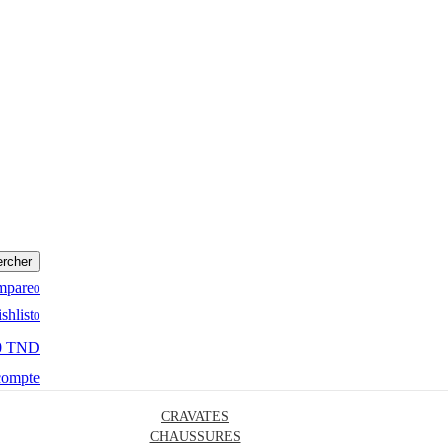
rcher
mpare
0
shlist
0
0 TND
compte
CRAVATES
CHAUSSURES