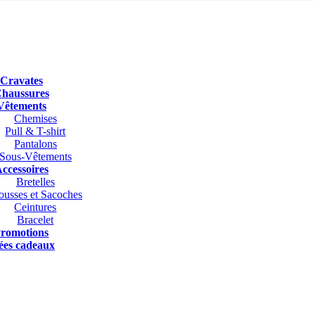
Cravates
haussures
Vêtements
Chemises
Pull & T-shirt
Pantalons
Sous-Vêtements
ccessoires
Bretelles
ousses et Sacoches
Ceintures
Bracelet
romotions
ées cadeaux