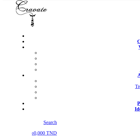
C
A
Tr
P
Id
Search
0,000 TND
0