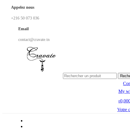
Appelez nous
+216 50 073 036
Email
contact@cravate.tn
Reche
Co
My wi
0,00
0
Votre 