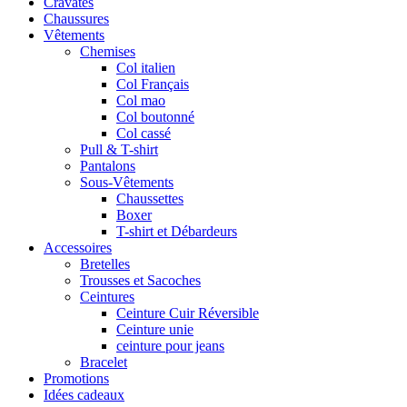
Cravates
Chaussures
Vêtements
Chemises
Col italien
Col Français
Col mao
Col boutonné
Col cassé
Pull & T-shirt
Pantalons
Sous-Vêtements
Chaussettes
Boxer
T-shirt et Débardeurs
Accessoires
Bretelles
Trousses et Sacoches
Ceintures
Ceinture Cuir Réversible
Ceinture unie
ceinture pour jeans
Bracelet
Promotions
Idées cadeaux