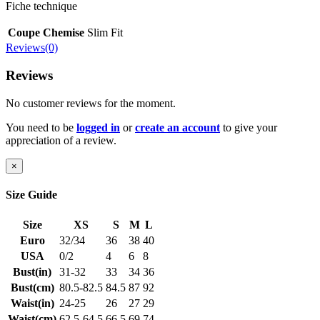
Fiche technique
Coupe Chemise
Slim Fit
Reviews(0)
Reviews
No customer reviews for the moment.
You need to be
logged in
or
create an account
to give your
appreciation of a review.
×
Size Guide
Size
XS
S
M
L
Euro
32/34
36
38
40
USA
0/2
4
6
8
Bust(in)
31-32
33
34
36
Bust(cm)
80.5-82.5
84.5
87
92
Waist(in)
24-25
26
27
29
Waist(cm)
62.5-64.5
66.5
69
74