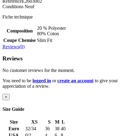
Référence
E2603002
Conditions
Neuf
Fiche technique
20 % Polyester
Composition
80% Coton
Coupe Chemise
Slim Fit
Reviews(0)
Reviews
No customer reviews for the moment.
You need to be
logged in
or
create an account
to give your
appreciation of a review.
×
Size Guide
Size
XS
S
M
L
Euro
32/34
36
38
40
USA
0/2
4
6
8