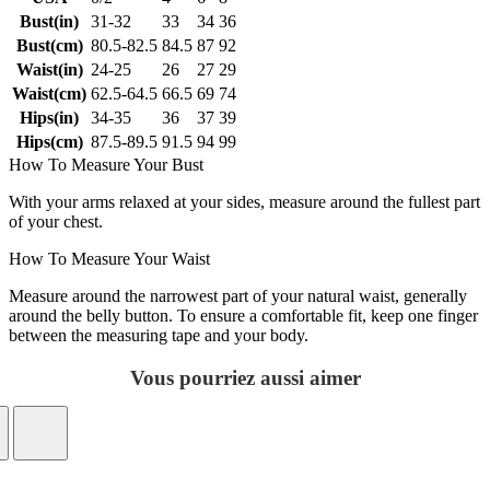
Bust(in)
31-32
33
34
36
Bust(cm)
80.5-82.5
84.5
87
92
Waist(in)
24-25
26
27
29
Waist(cm)
62.5-64.5
66.5
69
74
Hips(in)
34-35
36
37
39
Hips(cm)
87.5-89.5
91.5
94
99
How To Measure Your Bust
With your arms relaxed at your sides, measure around the fullest part
of your chest.
How To Measure Your Waist
Measure around the narrowest part of your natural waist, generally
around the belly button. To ensure a comfortable fit, keep one finger
between the measuring tape and your body.
Vous pourriez aussi aimer