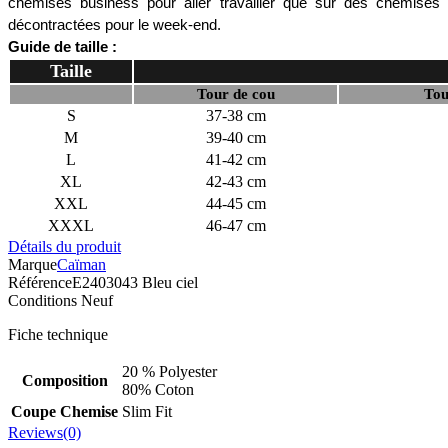
chemises business pour aller travailler que sur des chemises 
décontractées pour le week-end. 
Guide de taille :
Taille
Tour de cou
Tou
S
37-38 cm
M
39-40 cm
L
41-42 cm
XL
42-43 cm
XXL
44-45 cm
XXXL
46-47 cm
Détails du produit
Marque
Caïman
Référence
E2403043 Bleu ciel
Conditions
Neuf
Fiche technique
20 % Polyester
Composition
80% Coton
Coupe Chemise
Slim Fit
Reviews(0)