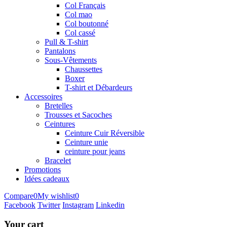
Col Français
Col mao
Col boutonné
Col cassé
Pull & T-shirt
Pantalons
Sous-Vêtements
Chaussettes
Boxer
T-shirt et Débardeurs
Accessoires
Bretelles
Trousses et Sacoches
Ceintures
Ceinture Cuir Réversible
Ceinture unie
ceinture pour jeans
Bracelet
Promotions
Idées cadeaux
Compare
0
My wishlist
0
Facebook
Twitter
Instagram
Linkedin
Your cart