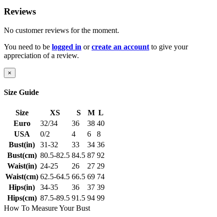
Reviews
No customer reviews for the moment.
You need to be
logged in
or
create an account
to give your
appreciation of a review.
×
Size Guide
Size
XS
S
M
L
Euro
32/34
36
38
40
USA
0/2
4
6
8
Bust(in)
31-32
33
34
36
Bust(cm)
80.5-82.5
84.5
87
92
Waist(in)
24-25
26
27
29
Waist(cm)
62.5-64.5
66.5
69
74
Hips(in)
34-35
36
37
39
Hips(cm)
87.5-89.5
91.5
94
99
How To Measure Your Bust