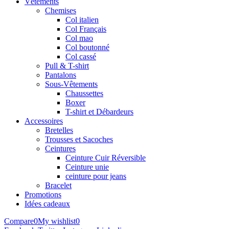
Vêtements
Chemises
Col italien
Col Français
Col mao
Col boutonné
Col cassé
Pull & T-shirt
Pantalons
Sous-Vêtements
Chaussettes
Boxer
T-shirt et Débardeurs
Accessoires
Bretelles
Trousses et Sacoches
Ceintures
Ceinture Cuir Réversible
Ceinture unie
ceinture pour jeans
Bracelet
Promotions
Idées cadeaux
Compare
0
My wishlist
0