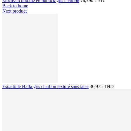
Mocassin homme en nubuck gris charbon
74,790 TND
Back to home
Next product
Espadrille Halfa gris charbon texturé sans lacet
36,975 TND