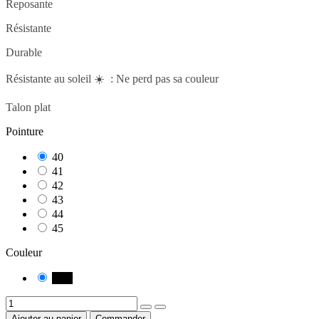
Reposante
Résistante
Durable
Résistante au soleil ☀️ : Ne perd pas sa couleur
Talon plat
Pointure
40
41
42
43
44
45
Couleur
Noir
Ajouter au panier
Commander