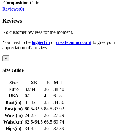
Composition
Cuir
Reviews(0)
Reviews
No customer reviews for the moment.
You need to be
logged in
or
create an account
to give your
appreciation of a review.
×
Size Guide
Size
XS
S
M
L
Euro
32/34
36
38
40
USA
0/2
4
6
8
Bust(in)
31-32
33
34
36
Bust(cm)
80.5-82.5
84.5
87
92
Waist(in)
24-25
26
27
29
Waist(cm)
62.5-64.5
66.5
69
74
Hips(in)
34-35
36
37
39