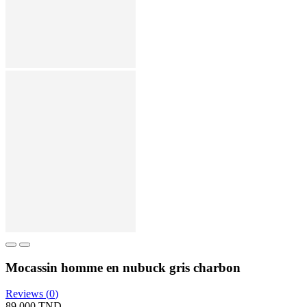
Mocassin homme en nubuck gris charbon
Reviews (
0
)
89,000 TND