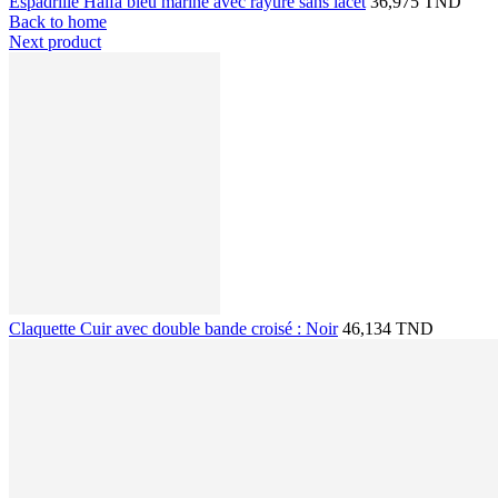
Espadrille Halfa bleu marine avec rayure sans lacet
36,975 TND
Back to home
Next product
Claquette Cuir avec double bande croisé : Noir
46,134 TND