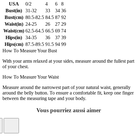
USA
0/2
4
6
8
Bust(in)
31-32
33
34
36
Bust(cm)
80.5-82.5
84.5
87
92
Waist(in)
24-25
26
27
29
Waist(cm)
62.5-64.5
66.5
69
74
Hips(in)
34-35
36
37
39
Hips(cm)
87.5-89.5
91.5
94
99
How To Measure Your Bust
With your arms relaxed at your sides, measure around the fullest part
of your chest.
How To Measure Your Waist
Measure around the narrowest part of your natural waist, generally
around the belly button. To ensure a comfortable fit, keep one finger
between the measuring tape and your body.
Vous pourriez aussi aimer