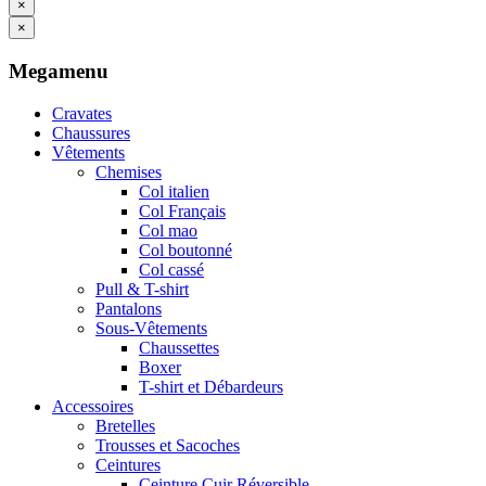
×
×
Megamenu
Cravates
Chaussures
Vêtements
Chemises
Col italien
Col Français
Col mao
Col boutonné
Col cassé
Pull & T-shirt
Pantalons
Sous-Vêtements
Chaussettes
Boxer
T-shirt et Débardeurs
Accessoires
Bretelles
Trousses et Sacoches
Ceintures
Ceinture Cuir Réversible