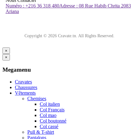
Nous Contacter
Numéro : +216 36 318 480
Adresse : 08 Rue Habib Chrita 2083
Ariana
Copyright © 2026 Cravate.tn. All Rights Reserved.
×
×
Megamenu
Cravates
Chaussures
Vêtements
Chemises
Col italien
Col Français
Col mao
Col boutonné
Col cassé
Pull & T-shirt
Pantalons