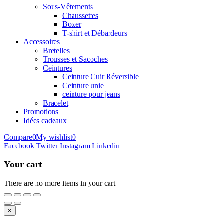
Sous-Vêtements
Chaussettes
Boxer
T-shirt et Débardeurs
Accessoires
Bretelles
Trousses et Sacoches
Ceintures
Ceinture Cuir Réversible
Ceinture unie
ceinture pour jeans
Bracelet
Promotions
Idées cadeaux
Compare
0
My wishlist
0
Facebook
Twitter
Instagram
Linkedin
Your cart
There are no more items in your cart
×