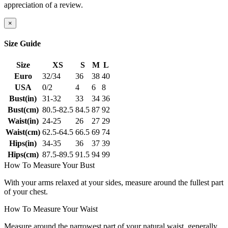
appreciation of a review.
×
Size Guide
Size
XS
S
M
L
Euro
32/34
36
38
40
USA
0/2
4
6
8
Bust(in)
31-32
33
34
36
Bust(cm)
80.5-82.5
84.5
87
92
Waist(in)
24-25
26
27
29
Waist(cm)
62.5-64.5
66.5
69
74
Hips(in)
34-35
36
37
39
Hips(cm)
87.5-89.5
91.5
94
99
How To Measure Your Bust
With your arms relaxed at your sides, measure around the fullest part
of your chest.
How To Measure Your Waist
Measure around the narrowest part of your natural waist, generally